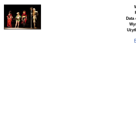
Data 
Wyś
Użyt
P