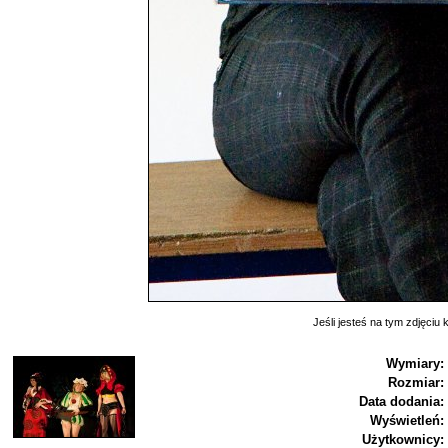
Jeśli jesteś na tym zdjęciu k
Wymiary:
Rozmiar:
Data dodania:
Wyświetleń:
Użytkownicy: