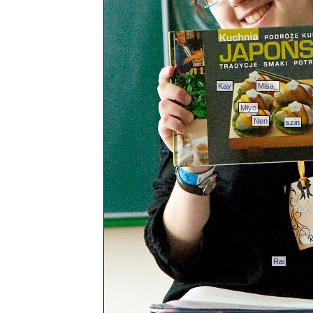
Kay
Misa_
Miyo
Nen
szin
Rai