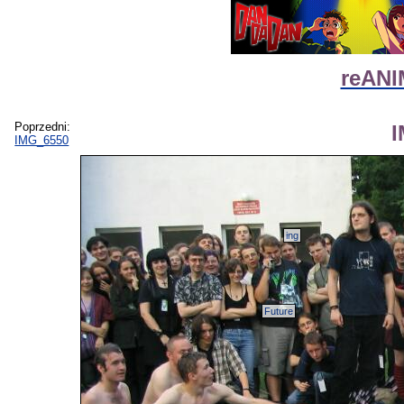
reANI
Poprzedni:
IMG_6550
ing
Future