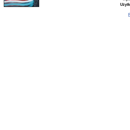
Użyt
P