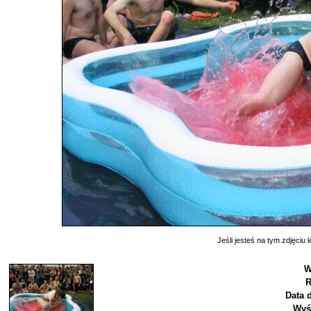
Jeśli jesteś na tym zdjęciu k
W
R
Data 
Wyś