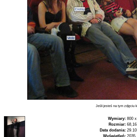
Endriu
Vede
Jeśli jesteś na tym zdjęciu k
Wymiary:
800 x
Rozmiar:
68,1
Data dodania:
29.10
Wyświetleń:
2035