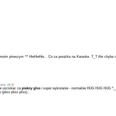
moim pirwszym ^^ HieHieHie... Co za porażka na Karaoke. T_T Ale chyba na
oceny:
+0
-0
ie usciskac za
piekny glos
i super wykonanie - normalnie HUG HUG HUG ^_
(pliss pliss pliss)...