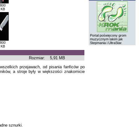
 800
 KB
Portal poświęcony grom
muzycznym takim jak
 800
Stepmania i UltraStar.
 KB
Rozmiar:
5,91 MB
szelkich przejawach, od pisania fanficów po
ników, a stroje były w większości znakomicie
adne sznurki.