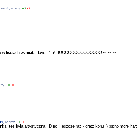
ź na
#5
, oceny:
+0
-0
kitake w lisciach wymiata. love! :* a! HOOOOOOOOOOOOOO~~~~~~!
eny:
+0
-0
#9
, oceny:
+0
-0
ka, tez byla artystyczna =D no i jeszcze raz - gratz konu ;) ps:no more hard