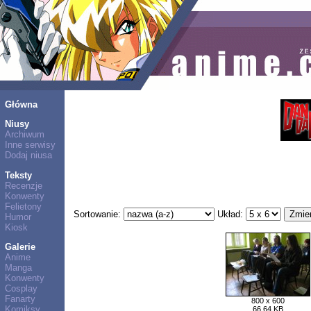
Główna
Niusy
Archiwum
Inne serwisy
Dodaj niusa
Teksty
Recenzje
Konwenty
Felietony
Sortowanie:
Układ:
Humor
Kiosk
Galerie
Anime
Manga
Konwenty
Cosplay
Fanarty
800 x 600
Komiksy
66,64 KB