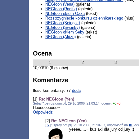
NEGIcon (Vena)
(galeria)
NEGIcon (Raditz)
(galeria)
NEGIcon okiem Ozza
(tekst)
Rozstrzygnięcie konkursu dziennikarskiego
(nius)
NEGIcon (Seingalt)
(galeria)
NEGIcon (Swanky)
(galeria)
NEGIcon okiem Seby
(tekst)
NEGIcon (Akizu)
(galeria)
Ocena
1
2
3
10,00/10 (6 głosów)
Komentarze
Ilość komentarzy: 77
dodaj
[1]
Re: NEGIcon (Yen)
Seba [*.petrus.com.pl], 29.10.2006, 21:03:14, oceny:
+0
-0
Hoooooooooo~
Odpowiedz
[2]
Re: NEGIcon (Yen)
}:>
[*.spray.net.pl], 29.10.2006, 21:04:37, odpowiedź na
#1
, o
yeeee.....~ buziaki dla jury od jury ;)