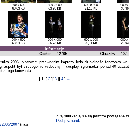
800 x 600
800 x 600
600 x 800
600 x
68,03 KB
63,98 KB
71,13 KB
38,39
600 x 800
600 x 800
600 x 800
600 x
63,64 KB
25,73 KB
20,11 KB
29,03
Informacje
Odsłon:
12765
Obrazów:
107
rnika 2006. Motywem przewodnim imprezy była działalnośc fanowska we w
rugi aspekt był szczególnie widoczny – cosplay zgromadził ponad 40 uczset
ęć z tego konwentu.
[
1
][
2
][
3
][
4
]
⇒
Z tą publikacją nie są jeszcze powiązane ż
Dodaj sznurek
a 2006/2007
(nius)