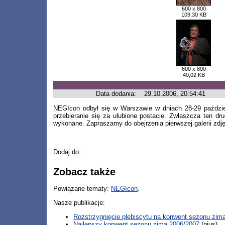
600 x 800
109,30 KB
600 x 800
40,02 KB
Data dodania:
29.10.2006, 20:54:41
NEGIcon odbył się w Warszawie w dniach 28-29 paździe
przebieranie się za ulubione postacie. Zwłaszcza ten d
wykonane. Zapraszamy do obejrzenia pierwszej galerii zdj
Dodaj do:
Zobacz także
Powiązane tematy:
NEGIcon
.
Nasze publikacje:
Rozstrzygnięcie plebiscytu na konwent sezonu zim
Najlepszy konwent sezonu zima 2006/2007
(nius)