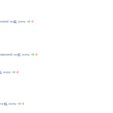
odpowiedź na
#2
, oceny:
+0
-0
, odpowiedź na
#7
, oceny:
+0
-0
#1
, oceny:
+0
-0
ź na
#1
, oceny:
+0
-0