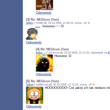
Odpowiedz
[3]
Re: NEGIcon (Yen)
nighty
[*.chello.pl], 29.10.2006, 21:08:10, oceny:
+0
-0
hoooooo~~~:D
Odpowiedz
[4]
Re: NEGIcon (Yen)
Anka-_-
[*.tvk.torun.pl], 29.10.2006, 21:12:20, odpowiedź na
#
Hoooooo :D
Odpowiedz
[5]
Re: NEGIcon (Yen)
Yokuji
[*.satfilm.net.pl], 29.10.2006, 21:12:32, oceny:
+0
-0
HOOOOOOOO! Coś jakoś ich tak niedużo mi s
Odpowiedz