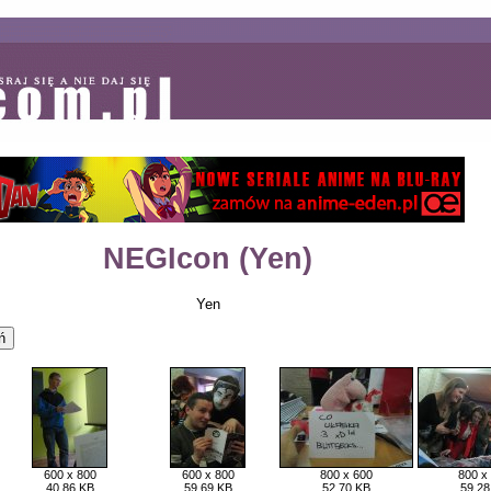
NEGIcon (Yen)
Yen
600 x 800
600 x 800
800 x 600
800 x
40,86 KB
59,69 KB
52,70 KB
59,28