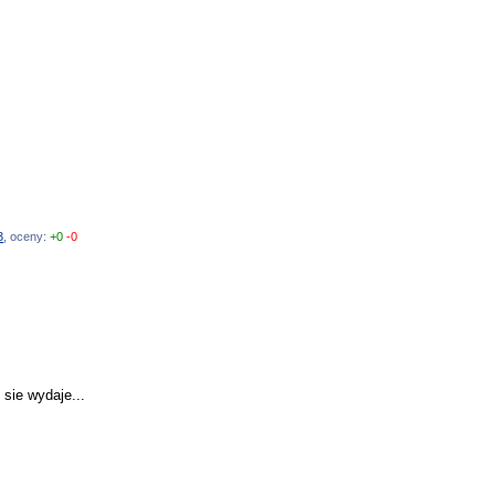
3
, oceny:
+0
-0
ie wydaje...