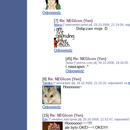
Odpowiedz
[7]
Re: NEGIcon (Yen)
Maya
[*.internetdsl.tpnet.pl], 29.10.2006, 21:14:09, 
Dołączam moje :D
Odpowiedz
[45]
Re: NEGIcon (Yen)
Seba [*.petrus.com.pl], 30.10.2006, 19:10:25
I nawzajem :*
Odpowiedz
[8]
Re: NEGIcon (Yen)
Tamiko
[*.astral.lodz.pl], 29.10.2006, 21:16:20, odpowiedź na
Hooooooo~
Odpowiedz
[15]
Re: NEGIcon (Yen)
Edy
[*.neoplus.adsl.tpnet.pl], 29.10.2006, 21:52:47, odpowied
Hooooooo~~~!!!
ale bylo OKEI~~! OKEI!!!