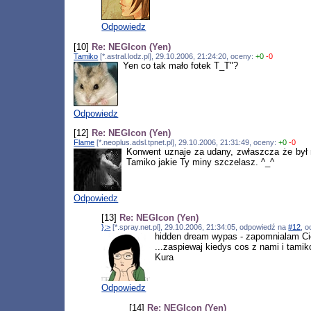
Odpowiedz
[10]
Re: NEGIcon (Yen)
Tamiko
[*.astral.lodz.pl], 29.10.2006, 21:24:20, oceny:
+0
-0
Yen co tak mało fotek T_T"?
Odpowiedz
[12]
Re: NEGIcon (Yen)
Flame
[*.neoplus.adsl.tpnet.pl], 29.10.2006, 21:31:49, oceny:
+0
-0
Konwent uznaje za udany, zwłaszcza że był 
Tamiko jakie Ty miny szczelasz. ^_^
Odpowiedz
[13]
Re: NEGIcon (Yen)
}:>
[*.spray.net.pl], 29.10.2006, 21:34:05, odpowiedź na
#12
, 
hidden dream wypas - zapomnialam C
...zaspiewaj kiedys cos z nami i tamiko 
Kura
Odpowiedz
[14]
Re: NEGIcon (Yen)