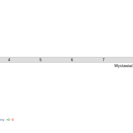
4
5
6
7
Wystawiać
ceny:
+0
-0