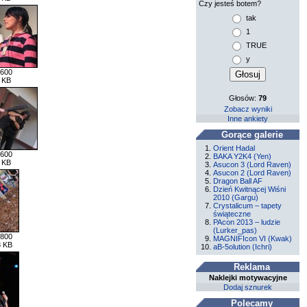
Czy jesteś botem?
tak
1
TRUE
y
 600
 KB
Głosów:
79
Zobacz wyniki
Inne ankiety
Gorące galerie
Orient Hadal
 600
BAKA Y2K4 (Yen)
 KB
Asucon 3 (Lord Raven)
Asucon 2 (Lord Raven)
Dragon Ball AF
Dzień Kwitnącej Wiśni
2010 (Gargu)
Crystalicum – tapety
świąteczne
PAcon 2013 – ludzie
(Lurker_pas)
 800
MAGNIFIcon VI (Kwak)
8 KB
aB-5olution (Ichri)
Reklama
Naklejki motywacyjne
Dodaj sznurek
Polecamy