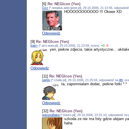
[6]
Re: NEGIcon (Yen)
Ozz
[*.neoplus.adsl.tpnet.pl], 29.10.2006, 21:13:45, odpowied
HOOOOOOOOOOO !!! Okeee XD
Odpowiedz
[9]
Re: NEGIcon (Yen)
kairi~
[*.acn.waw.pl], 29.10.2006, 21:23:59, oceny:
+0
-0
yen, piekne zdjecia. takie artystyczne... u
Odpowiedz
[11]
Re: NEGIcon (Yen)
nighty
[*.chello.pl], 29.10.2006, 21:25:04, odpowiedź na
#9
, oc
ta, zapomnialam dodac, piekne fotki *.*
Odpowiedz
[32]
Re: NEGIcon (Yen)
gokunoBaka
[*.futuro.pl], 29.10.2006, 23:31:10, odpowiedź na
szkoda ze nie ma foty gdzie ubijam yan
haha