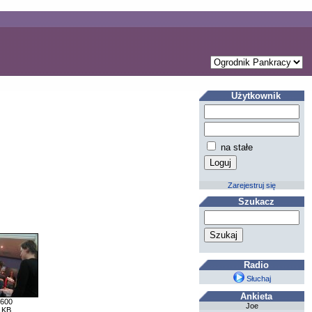
Użytkownik
na stałe
Zarejestruj się
Szukacz
Radio
Słuchaj
Ankieta
 600
Joe
 KB