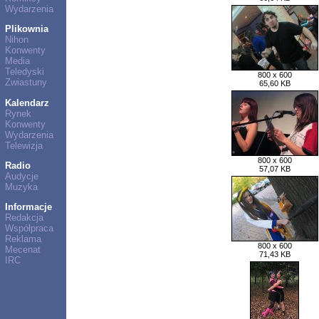
Wydarzenia
Plikownia
Nihon
Konwenty
Media
Teledyski
800 x 600
Zwiastuny
65,60 KB
Kalendarz
Rynek
Konwenty
Wydarzenia
Telewizja
800 x 600
Radio
57,07 KB
Audycje
Muzyka
Informacje
Redakcja
Współpraca
Reklama
800 x 600
Mecenat
71,43 KB
IRC