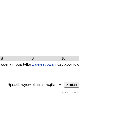
8
9
10
 oceny mogą tylko
zarejestrowani
użytkownicy.
Sposób wyświetlania:
REKLAMA