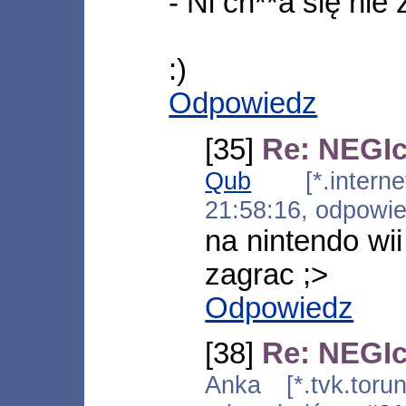
- Ni ch**a się ni
:)
Odpowiedz
[35]
Re: NEGI
Qub
[*.internet
21:58:16, odpowi
na nintendo wi
zagrac ;>
Odpowiedz
[38]
Re: NEGI
Anka [*.tvk.toru