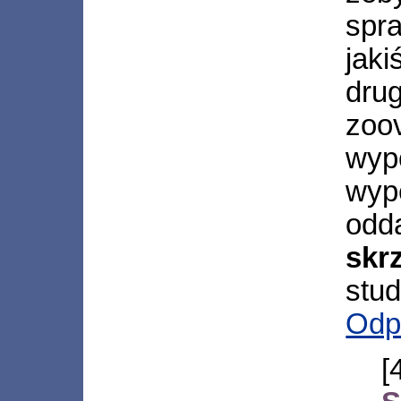
spr
jak
dru
zo
wyp
wyp
odd
sk
stud
Odp
[