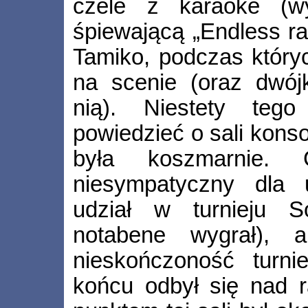
czele z karaoke (w
śpiewającą „Endless rai
Tamiko, podczas któryc
na scenie (oraz dwój
nią). Niestety te
powiedzieć o sali kons
była koszmarnie. 
niesympatyczny dla 
udział w turnieju S
notabene wygrał), 
nieskończoność turni
końcu odbył się nad 