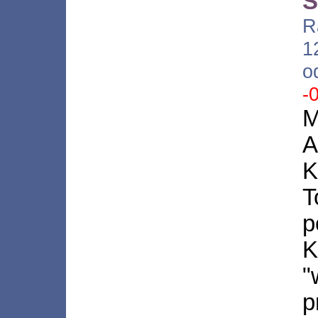
S
R
1
o
-
M
A
T
K
p