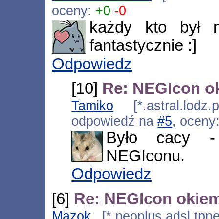
oceny:
+0
-0
każdy kto był 
fantastycznie :]
Odpowiedz
[10]
Re: NEGIcon o
Tamiko
[*.astral.lodz.
odpowiedź na
#5
, oceny
Było cacy -
NEGIconu.
Odpowiedz
[6]
Re: NEGIcon okie
Mazok
[*.neoplus.adsl.tpne