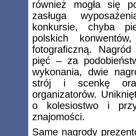
również mogła się po
zasługa wyposażen
konkursie, chyba pi
polskich konwentów,
fotograficzną. Nagró
pięć – za podobieństw
wykonania, dwie nagr
strój i scenkę ora
organizatorów. Uniknię
o kolesiostwo i prz
znajomości.
Same nagrody prezento