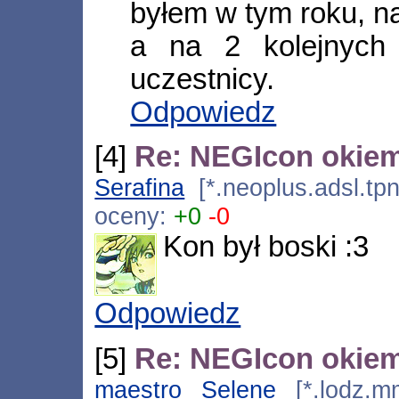
byłem w tym roku, n
a na 2 kolejnych 
uczestnicy.
Odpowiedz
[4]
Re: NEGIcon okie
Serafina
[*.neoplus.adsl.tpn
oceny:
+0
-0
Kon był boski :3
Odpowiedz
[5]
Re: NEGIcon okie
maestro Selene
[*.lodz.mm