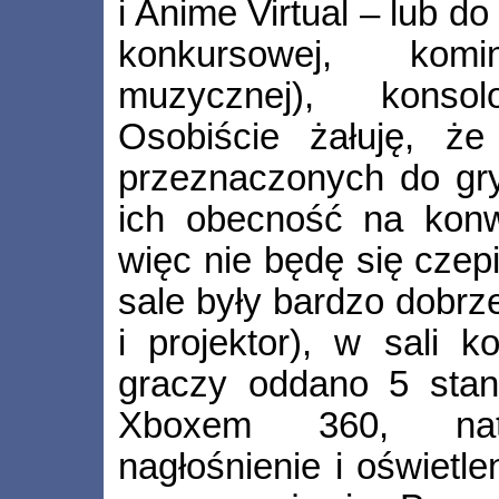
i Anime Virtual – lub do
konkursowej, komi
muzycznej), konso
Osobiście żałuję, że
przeznaczonych do gr
ich obecność na konwe
więc nie będę się czep
sale były bardzo dobr
i projektor), w sali k
graczy oddano 5 stan
Xboxem 360, natom
nagłośnienie i oświetle