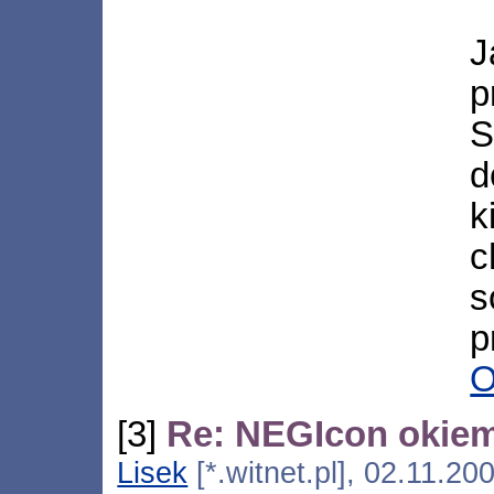
J
p
S
d
k
c
s
p
O
[3]
Re: NEGIcon okie
Lisek
[*.witnet.pl], 02.11.2