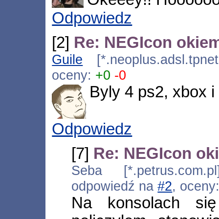
Odpowiedz
[2]
Re: NEGIcon okie
Guile
[*.neoplus.adsl.tpnet
oceny:
+0
-0
Byly 4 ps2, xbox i
Odpowiedz
[7]
Re: NEGIcon ok
Seba [*.petrus.com.p
odpowiedź na
#2
, oceny
Na konsolach się