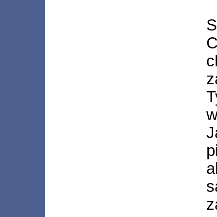
S
C
c
z
T
w
J
a
s
z