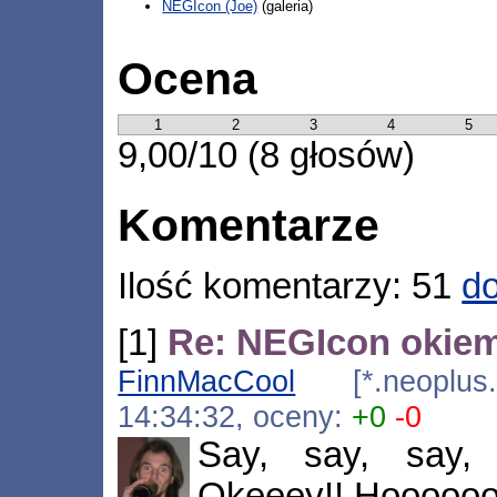
NEGIcon (Joe)
(galeria)
Ocena
1
2
3
4
5
9,00/10 (8 głosów)
Komentarze
Ilość komentarzy: 51
do
[1]
Re: NEGIcon okie
FinnMacCool
[*.neoplus.a
14:34:32, oceny:
+0
-0
Say, say, say, 
Okeeey!! Hooooooo