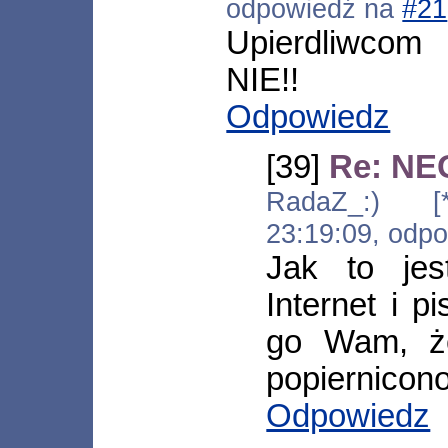
odpowiedź na
#21
Upierdliwco
NIE!!
Odpowiedz
[39]
Re: NE
RadaZ_:) [*.
23:19:09, odp
Jak to je
Internet i p
go Wam, ż
popiernicon
Odpowiedz