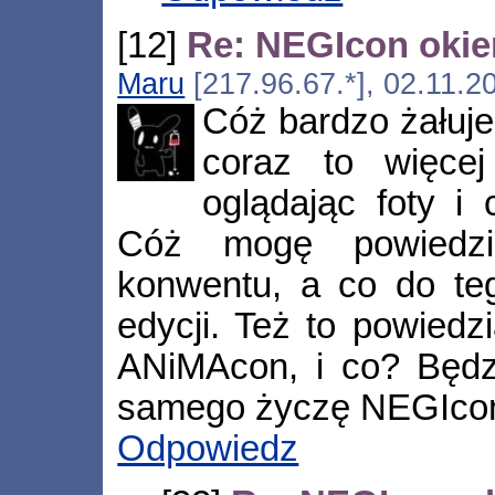
[12]
Re: NEGIcon oki
Maru
[217.96.67.*], 02.11.2
Cóż bardzo żałuje
coraz to więce
oglądając foty i 
Cóż mogę powiedzie
konwentu, a co do teg
edycji. Też to powiedz
ANiMAcon, i co? Będzi
samego życzę NEGIco
Odpowiedz