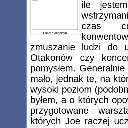
ile jeste
wstrzymani
czas cos
Panel o cosplayu
konwentowe
zmuszanie ludzi do u
Otakonów czy koncer
pomysłem. Generalnie 
mało, jednak te, na kt
wysoki poziom (podobnie
byłem, a o których opo
przygotowane warszta
których Joe raczej ucz