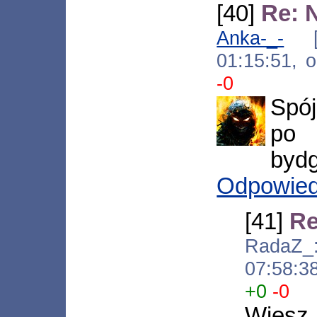
[40]
Re: 
Anka-_-
[*.
01:15:51, 
-0
Spój
po 
bydg
Odpowie
[41]
Re
RadaZ_:)
07:58:3
+0
-0
Wiesz