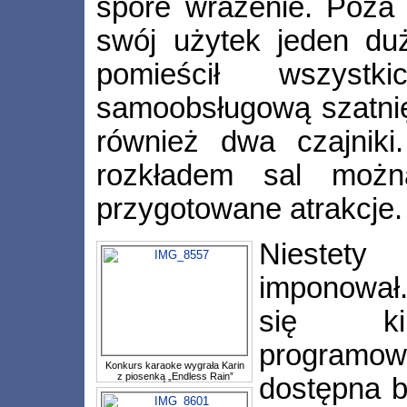
spore wrażenie. Poza 
swój użytek jeden duż
pomieścił wszystk
samoobsługową szatnię
również dwa czajniki
rozkładem sal moż
przygotowane atrakcje.
Niestety
imponował.
się kil
programo
Konkurs karaoke wygrała Karin
z piosenką „Endless Rain”
dostępna b