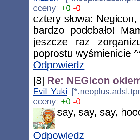
oceny:
+0
-0
cztery słowa: Negicon,
bardzo podobało! Mam
jeszcze raz zorganiz
poprostu wyśmienicie ^
Odpowiedz
[8]
Re: NEGIcon okie
Evil Yuki
[*.neoplus.adsl.tp
oceny:
+0
-0
say, say, say, ho
Odpowiedz