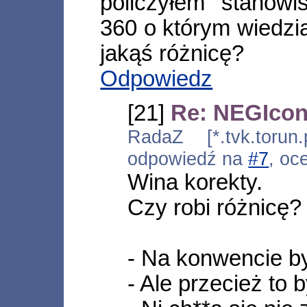
policzyłem stanow
360 o którym wiedzia
jakąś różnicę?
Odpowiedz
[21]
Re: NEGIcon
RadaZ [*.tvk.torun.
odpowiedź na
#7
, oc
Wina korekty.
Czy robi różnicę?
- Na konwencie by
- Ale przecież to 