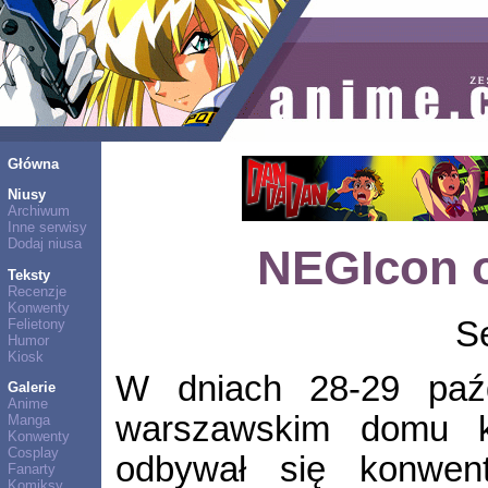
Główna
Niusy
Archiwum
Inne serwisy
Dodaj niusa
NEGIcon 
Teksty
Recenzje
Konwenty
S
Felietony
Humor
Kiosk
W dniach 28-29 paźd
Galerie
Anime
warszawskim domu ku
Manga
Konwenty
Cosplay
odbywał się konwen
Fanarty
Komiksy