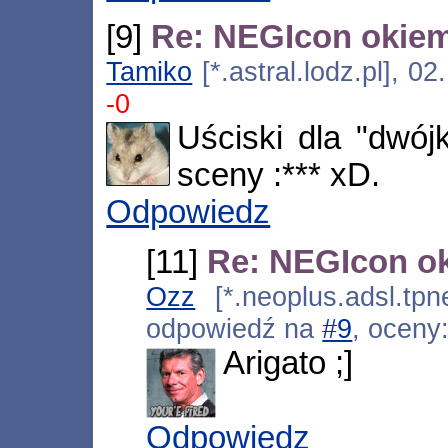
[9]
Re: NEGIcon okie
Tamiko
[*.astral.lodz.pl], 0
-0
Uściski dla "dwój
sceny :*** xD.
Odpowiedz
[11]
Re: NEGIcon o
Ozz
[*.neoplus.adsl.tpn
odpowiedź na
#9
, oceny
Arigato ;]
Odpowiedz