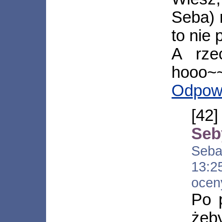
Seba)
to nie 
A rze
hooo~~
Odpow
[42
Seb
Seba
13:
ocen
Po 
żeb