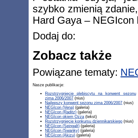
szybko zmienią zdanie,
Hard Gaya – NEGIcon 
Dodaj do:
Zobacz także
Powiązane tematy:
NE
Nasze publikacje:
Rozstrzygnięcie plebiscytu na konwent sezonu
zima 2006/2007
(nius)
Najlepszy konwent sezonu zima 2006/2007
(nius)
NEGIcon (Vena)
(galeria)
NEGIcon (Raditz)
(galeria)
NEGIcon okiem Ozza
(tekst)
Rozstrzygnięcie konkursu dziennikarskiego
(nius)
NEGIcon (Seingalt)
(galeria)
NEGIcon (Swanky)
(galeria)
NEGIcon (Akizu)
(galeria)