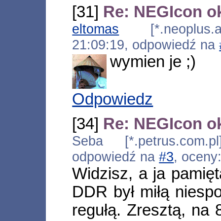
[31]
Re: NEGIcon o
eltomas
[*.neoplus.ad
21:09:19, odpowiedź na
wymien je ;)
Odpowiedz
[34]
Re: NEGIcon o
Seba [*.petrus.com.p
odpowiedź na
#3
, oceny
Widzisz, a ja pamię
DDR był miłą niespo
regułą. Zresztą, na