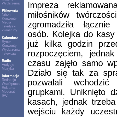
Impreza reklamowana
Wydarzenia
Plikownia
miłośników twórczości
Nihon
Konwenty
zgromadziła łącznie
Media
Teledyski
Zwiastuny
osób. Kolejka do kasy 
Kalendarz
już kilka godzin prze
Rynek
Konwenty
Wydarzenia
rozpoczęciem, jedna
Telewizja
czasu zajęło samo wp
Radio
Audycje
Muzyka
Działo się tak za spr
Informacje
pozwalali wchodzi
Redakcja
Współpraca
Reklama
grupkami. Uniknięto d
Mecenat
IRC
kasach, jednak trzeba
wejściu każdy uczestn