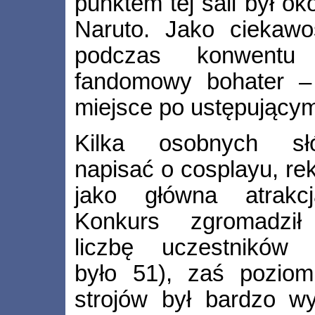
punktem tej sali był ok
Naruto. Jako ciekaw
podczas konwentu
fandomowy bohater – 
miejsce po ustępującym
Kilka osobnych sł
napisać o cosplayu, r
jako główna atrakcj
Konkurs zgromadził
liczbę uczestników 
było 51), zaś poziom
strojów był bardzo w