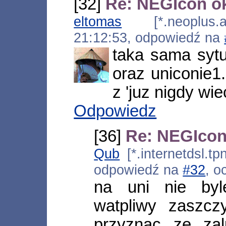
[32]
Re: NEGIcon o
eltomas
[*.neoplus.ad
21:12:53, odpowiedź na
taka sama sytu
oraz uniconie
z 'juz nigdy wiec
Odpowiedz
[36]
Re: NEGIcon
Qub
[*.internetdsl.tp
odpowiedź na
#32
, o
na uni nie byl
watpliwy zaszcz
przyznac ze za