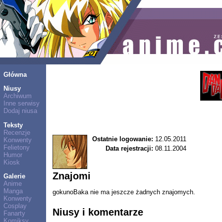
Główna
Niusy
Archiwum
Inne serwisy
Dodaj niusa
Teksty
Recenzje
Ostatnie logowanie:
12.05.2011
Konwenty
Felietony
Data rejestracji:
08.11.2004
Humor
Kiosk
Znajomi
Galerie
Anime
Manga
gokunoBaka nie ma jeszcze żadnych znajomych.
Konwenty
Cosplay
Niusy i komentarze
Fanarty
Komiksy