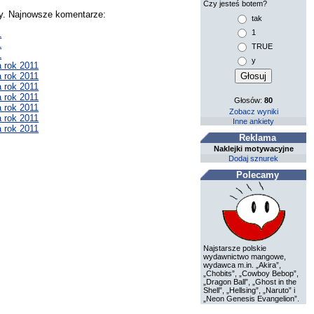
Czy jesteś botem?
zy. Najnowsze komentarze:
tak
1
1
1
TRUE
1
y
a rok 2011
a rok 2011
a rok 2011
a rok 2011
Głosów:
80
a rok 2011
Zobacz wyniki
a rok 2011
Inne ankiety
a rok 2011
Reklama
Naklejki motywacyjne
Dodaj sznurek
Polecamy
Najstarsze polskie
wydawnictwo mangowe,
wydawca m.in. „Akira”,
„Chobits”, „Cowboy Bebop”,
„Dragon Ball”, „Ghost in the
Shell”, „Hellsing”, „Naruto” i
„Neon Genesis Evangelion”.