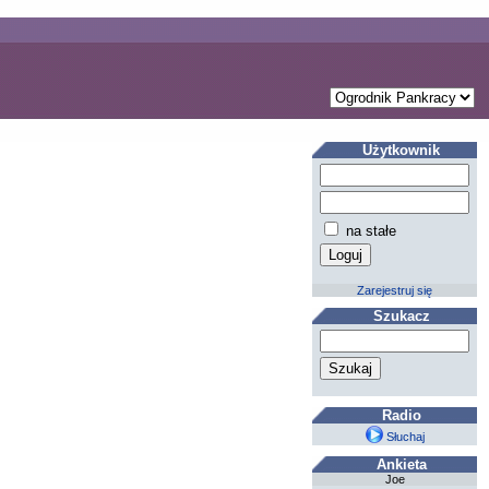
Użytkownik
na stałe
Zarejestruj się
Szukacz
Radio
Słuchaj
Ankieta
Joe