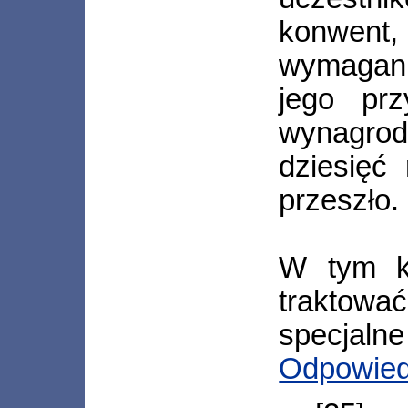
konwent, 
wymagan
jego prz
wynagrod
dziesięć
przeszło.
W tym ko
traktowa
specjalne
Odpowie