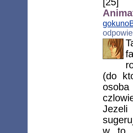
[25
Animat
gokuno
odpowi
T
f
r
(do kt
osoba
czlowi
Jezeli
sugeru
w to 