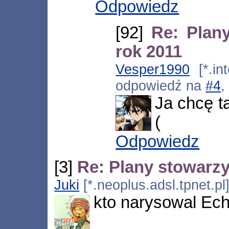
Odpowiedz
[92]
Re: Plan
rok 2011
Vesper1990
[*.int
odpowiedź na
#4
,
Ja chcę t
(
Odpowiedz
[3]
Re: Plany stowarzy
Juki
[*.neoplus.adsl.tpnet.p
kto narysowal Ech