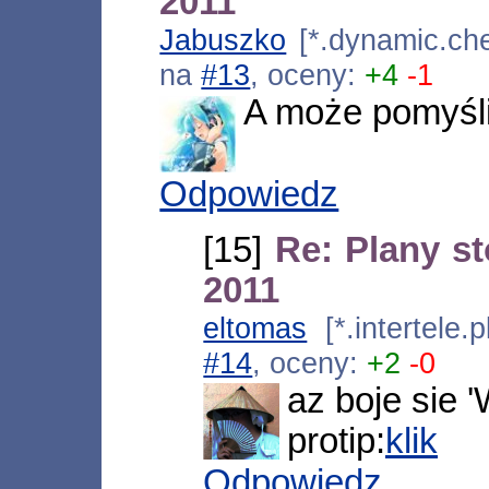
2011
Jabuszko
[*.dynamic.che
na
#13
, oceny:
+4
-1
A może pomyślis
Odpowiedz
[15]
Re: Plany s
2011
eltomas
[*.intertele.
#14
, oceny:
+2
-0
az boje sie '
protip:
klik
Odpowiedz