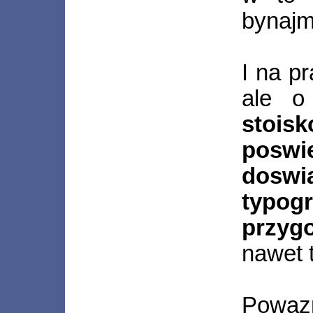
bynajmn
I na p
ale o
stois
poswi
dosw
typo
przyg
nawet t
Powaz