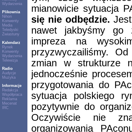
Wydarzenia
mianowicie sytuacja 
Plikownia
się nie odbędzie.
Jest
Nihon
Konwenty
Media
nawet jakbyśmy go z
Teledyski
Zwiastuny
impreza na wysoki
Kalendarz
Rynek
przyzwyczailiśmy. O
Konwenty
Wydarzenia
zmian w strukturze n
Telewizja
Radio
jednocześnie procesem
Audycje
Muzyka
przygotowania do PAc
Informacje
Redakcja
sytuacja polskiego r
Współpraca
Reklama
Mecenat
pozytywnie do organi
IRC
Oczywiście nie zn
organizowania PAconu