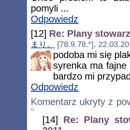
pomyli ...
Odpowiedz
[12]
Re: Plany stowarz
まり。
[78.9.78.*], 22.03.2
podoba mi się plak
syrenka ma fajne c
bardzo mi przypad
Odpowiedz
Komentarz ukryty z po
[14]
Re: Plany sto