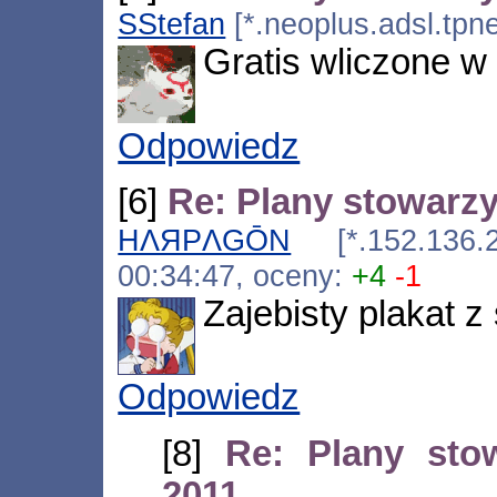
SStefan
[*.neoplus.adsl.tpne
Gratis wliczone w
Odpowiedz
[6]
Re: Plany stowarzy
HΛЯPΛGŌN
[*.152.136.24
00:34:47, oceny:
+4
-1
Zajebisty plakat z 
Odpowiedz
[8]
Re: Plany sto
2011