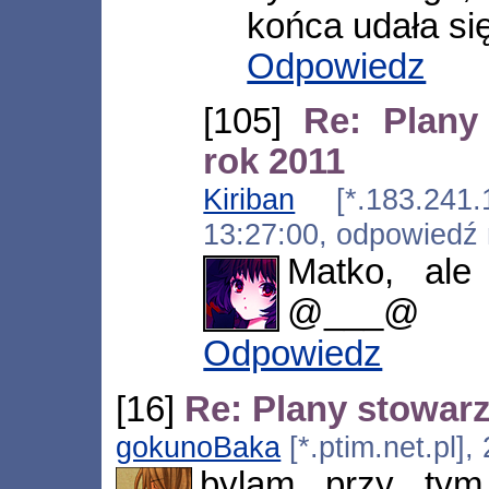
końca udała si
Odpowiedz
[105]
Re: Plany
rok 2011
Kiriban
[*.183.241.15
13:27:00, odpowiedź
Matko, ale 
@___@
Odpowiedz
[16]
Re: Plany stowarz
gokunoBaka
[*.ptim.net.pl]
bylam przy tym