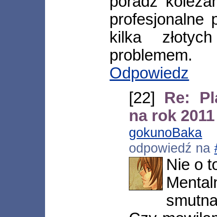
poradź koleża
profesjonalne 
kilka złoty
problemem.
Odpowiedz
[22]
Re: Pl
na rok 2011
gokunoBaka
[*
odpowiedź na
Nie o t
Mental
smutna