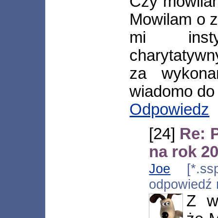
Czy mowilam
Mowilam o z
mi insty
charytatywn
za wykona
wiadomo do 
Odpowiedz
[24]
Re: 
na rok 2
Joe
[*.ssp.
odpowiedź
Z w