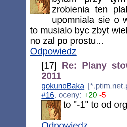
zrobienia ten pl
upomniala sie o 
to musialo byc zbyt wie
no zal po prostu...
Odpowiedz
[17]
Re: Plany sto
2011
gokunoBaka
[*.ptim.net
#16
, oceny:
+20
-5
to "-1" to od o
Odpowiedz