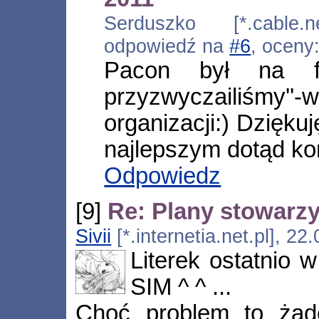
Serduszko [*.cable.ne
odpowiedź na
#6
, oceny
Pacon był na fb
przyzwyczailiśmy
organizacji:) Dzięku
najlepszym dotąd k
Odpowiedz
[9]
Re: Plany stowarzy
Sivii
[*.internetia.net.pl], 2
Literek ostatnio 
SIM ^ ^ ...
Choć problem to żad