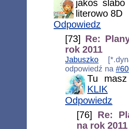
jakos slabo
literowo 8D
Odpowiedz
[73]
Re: Plan
rok 2011
Jabuszko
[*.dyna
odpowiedź na
#60
Tu masz 
KLIK
Odpowiedz
[76]
Re: Pl
na rok 2011