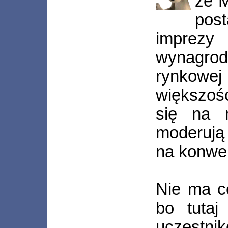
że 
pos
imprezy
wynagro
rynkowe
większoś
się na 
moderują 
na konwen
Nie ma c
bo tutaj
uczestn