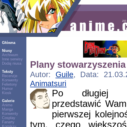
Główna
Niusy
Archiwum
Inne serwisy
Plany stowarzyszenia
Dodaj niusa
Teksty
Autor:
Guile
, Data: 21.03.
Recenzje
Konwenty
Animatsuri
Felietony
Humor
Po długiej pr
Kiosk
przedstawić Wam 
Galerie
Anime
Manga
pierwszej kolejn
Konwenty
Cosplay
tym, czego większo
Fanarty
Komiksy