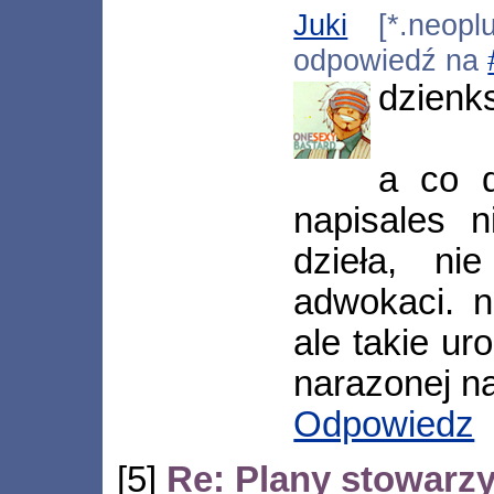
Juki
[*.neoplus
odpowiedź na
dzienks
a co d
napisales n
dzieła, n
adwokaci. n
ale takie uro
narazonej na
Odpowiedz
[5]
Re: Plany stowarzy