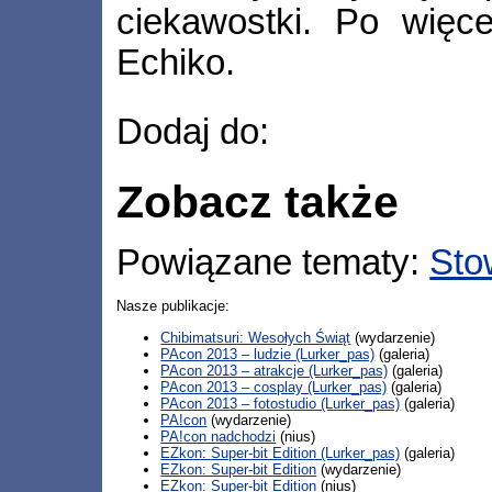
ciekawostki. Po więc
Echiko.
Dodaj do:
Zobacz także
Powiązane tematy:
Sto
Nasze publikacje:
Chibimatsuri: Wesołych Świąt
(wydarzenie)
PAcon 2013 – ludzie (Lurker_pas)
(galeria)
PAcon 2013 – atrakcje (Lurker_pas)
(galeria)
PAcon 2013 – cosplay (Lurker_pas)
(galeria)
PAcon 2013 – fotostudio (Lurker_pas)
(galeria)
PA!con
(wydarzenie)
PA!con nadchodzi
(nius)
EZkon: Super-bit Edition (Lurker_pas)
(galeria)
EZkon: Super-bit Edition
(wydarzenie)
EZkon: Super-bit Edition
(nius)