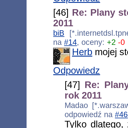
[46]
Re: Plany s
2011
biB
[*.internetdsl.tp
na
#14
, oceny:
+2
-0
Herb
mojej st
Odpowiedz
[47]
Re: Plan
rok 2011
Madao [*.warszaw
odpowiedź na
#46
Tylko dlatego