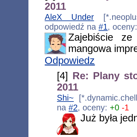
2011
AleX Under
[*.neoplus
odpowiedź na
#1
, oceny
Zajebiście z
mangowa imprez
Odpowiedz
[4]
Re: Plany st
2011
Shi~
[*.dynamic.chel
na
#2
, oceny:
+0
-1
Już była jedn