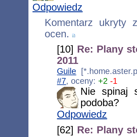
Odpowiedz
Komentarz ukryty 
ocen.
[10]
Re: Plany s
2011
Guile
[*.home.aster.p
#7
, oceny:
+2
-1
Nie spinaj 
podoba?
Odpowiedz
[62]
Re: Plany s