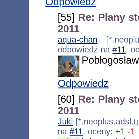
Odpowiedz
[55]
Re: Plany s
2011
aqua-chan
[*.neoplus
odpowiedź na
#11
, o
Pobłogosław 
Odpowiedz
[60]
Re: Plany s
2011
Juki
[*.neoplus.adsl.t
na
#11
, oceny:
+1
-1