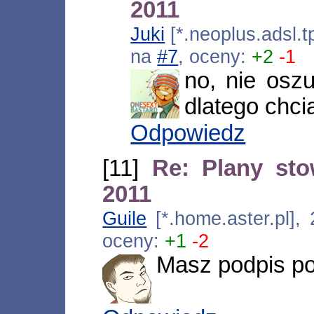
2011
Juki
[*.neoplus.adsl.t
na
#7
, oceny:
+2
-1
no, nie oszu
dlatego chci
Odpowiedz
[11]
Re: Plany sto
2011
Guile
[*.home.aster.pl],
oceny:
+1
-2
Masz podpis po