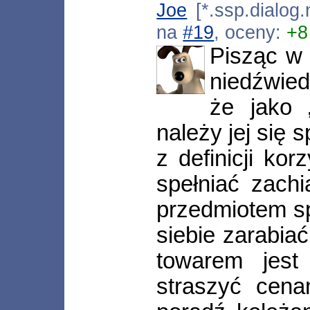
Joe
[*.ssp.dialog.
na
#19
, oceny:
+8
Pisząc w
niedźwied
że jako 
należy jej się 
z definicji kor
spełniać zachi
przedmiotem sp
siebie zarabiać
towarem jest
straszyć cena