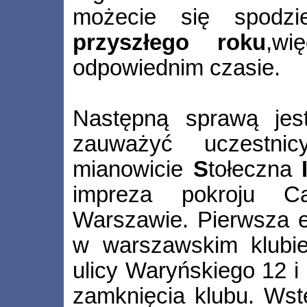
możecie się spod
przyszłego roku
,wi
odpowiednim czasie.
Następną sprawą jest
zauważyć uczestn
mianowicie
S
tołeczna
impreza pokroju 
Warszawie. Pierwsza e
w warszawskim klub
ulicy Waryńskiego 12 i
zamknięcia klubu. Wstę