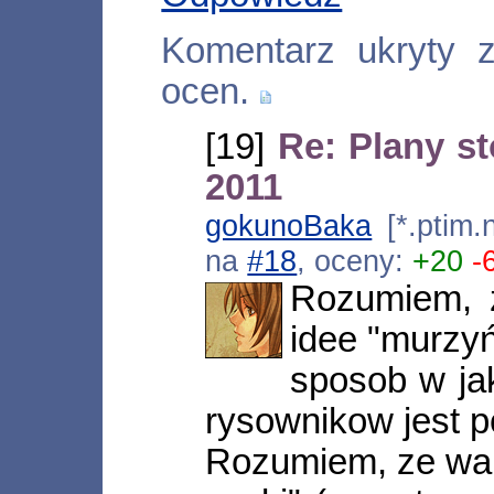
Komentarz ukryty 
ocen.
[19]
Re: Plany s
2011
gokunoBaka
[*.ptim.
na
#18
, oceny:
+20
-
Rozumiem, z
idee "murzy
sposob w jak
rysownikow jest p
Rozumiem, ze wam