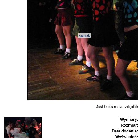
karniak
Jeśli jesteś na tym zdjęciu k
Wymiary:
Rozmiar:
Data dodania:
Wyświetleń: