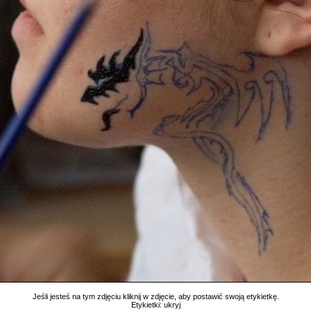
Jeśli jesteś na tym zdjęciu kliknij w zdjęcie, aby postawić swoją etykietkę.
Etykietki:
ukryj