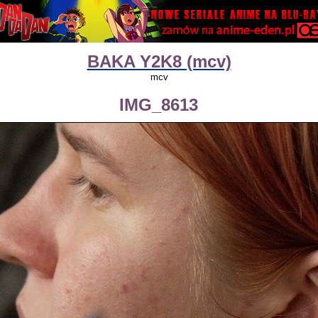
BAKA Y2K8 (mcv)
mcv
IMG_8613