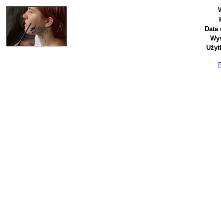
Data 
Wyś
Użyt
P