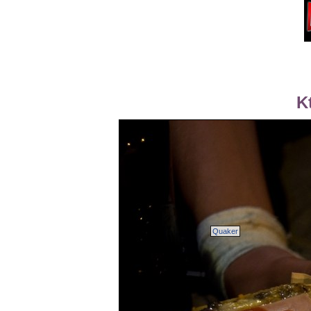
K
Quaker