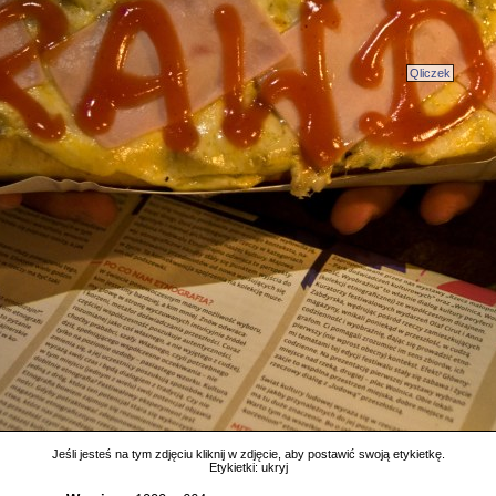
Qliczek
Jeśli jesteś na tym zdjęciu kliknij w zdjęcie, aby postawić swoją etykietkę.
Etykietki:
ukryj