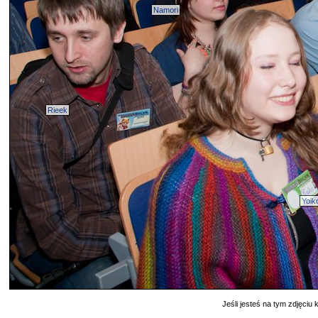
Namori
Rieek
Yoik
Jeśli jesteś na tym zdjęciu k