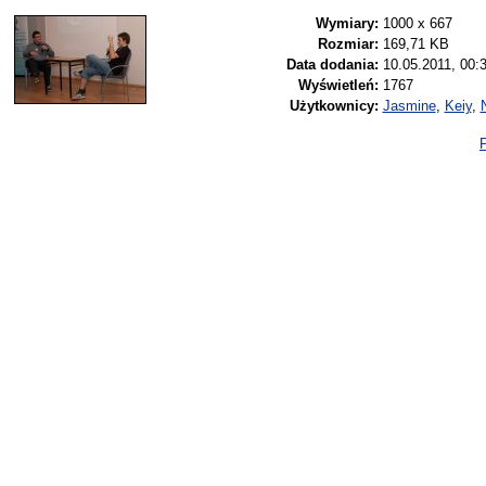
Wymiary:
1000 x 667
Rozmiar:
169,71 KB
Data dodania:
10.05.2011, 00:
Wyświetleń:
1767
Użytkownicy:
Jasmine
,
Keiy
,
P