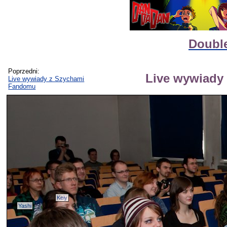
Double
Poprzedni:
Live wywiady
Live wywiady z Szychami
Fandomu
Keiy
Yashi