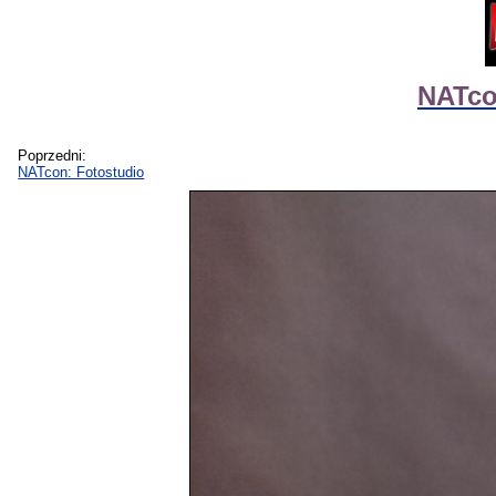
NATcon
Poprzedni:
NATcon: Fotostudio