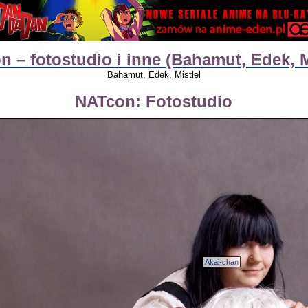
 – fotostudio i inne (Bahamut, Edek, M
Bahamut, Edek, Mistlel
NATcon: Fotostudio
Akai-chan