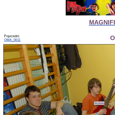
MAGNIFIc
Poprzedni:
O
OMA_0011
Brzeziu