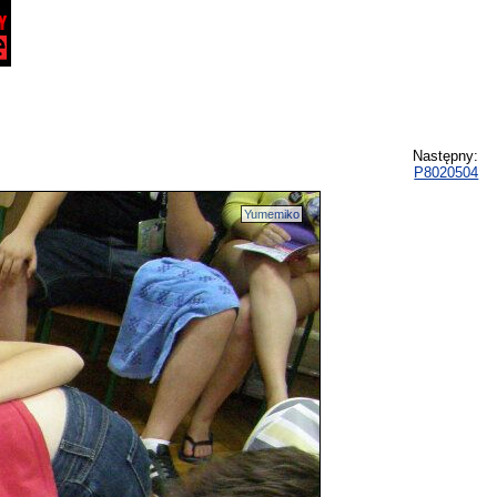
Następny:
P8020504
Yumemiko