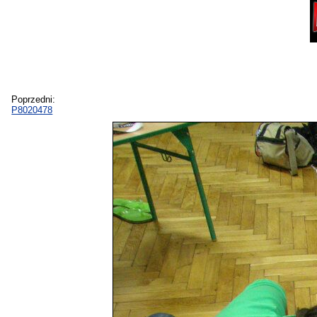
Poprzedni:
P8020478