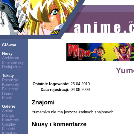
Główna
Niusy
Archiwum
Inne serwisy
Dodaj niusa
Yum
Teksty
Recenzje
Ostatnie logowanie:
25.04.2010
Konwenty
Felietony
Data rejestracji:
04.08.2009
Humor
Kiosk
Znajomi
Galerie
Anime
Yumemiko nie ma jeszcze żadnych znajomych.
Manga
Konwenty
Niusy i komentarze
Cosplay
Fanarty
Komiksy