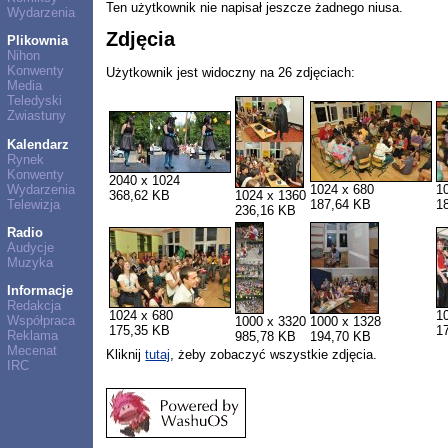
Ten użytkownik nie napisał jeszcze żadnego niusa.
Wydarzenia
Zdjęcia
Plikownia
Nihon
Konwenty
Użytkownik jest widoczny na 26 zdjęciach:
Media
Teledyski
Zwiastuny
Kalendarz
Rynek
Konwenty
2040 x 1024
Wydarzenia
1024 x 680
1
368,62 KB
1024 x 1360
Telewizja
187,64 KB
1
236,16 KB
Radio
Audycje
Muzyka
Informacje
Redakcja
1024 x 680
1
Współpraca
1000 x 3320
1000 x 1328
175,35 KB
1
Reklama
985,78 KB
194,70 KB
Mecenat
Kliknij
tutaj
, żeby zobaczyć wszystkie zdjęcia.
IRC