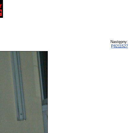
Następny:
P8211527