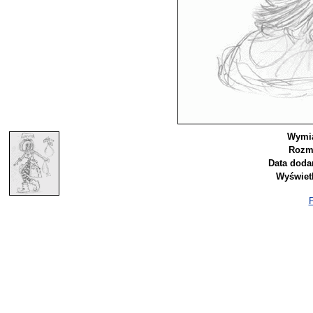
Wymia
Rozmi
Data doda
Wyświet
P