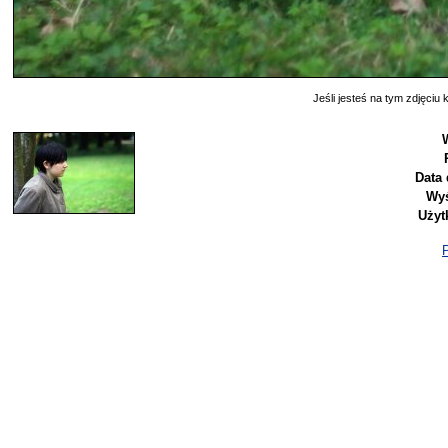
Jeśli jesteś na tym zdjęciu k
Data 
Wyś
Użyt
P