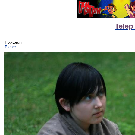
Telep
Poprzedni:
Plener