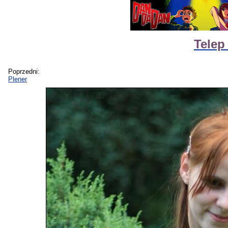
Telep
Poprzedni:
Plener