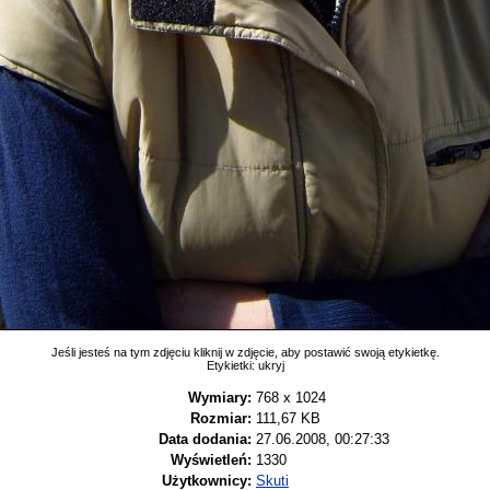
Jeśli jesteś na tym zdjęciu kliknij w zdjęcie, aby postawić swoją etykietkę.
Etykietki:
ukryj
Wymiary:
768 x 1024
Rozmiar:
111,67 KB
Data dodania:
27.06.2008, 00:27:33
Wyświetleń:
1330
Użytkownicy:
Skuti