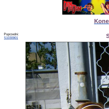
Kone
Poprzedni:
S1030901