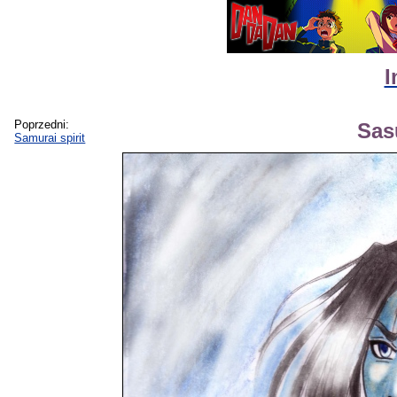
I
Poprzedni:
Sas
Samurai spirit