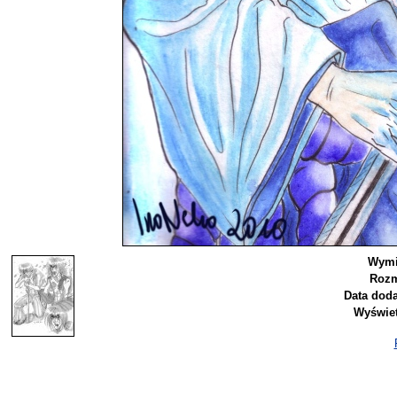
Wymi
Rozm
Data doda
Wyświet