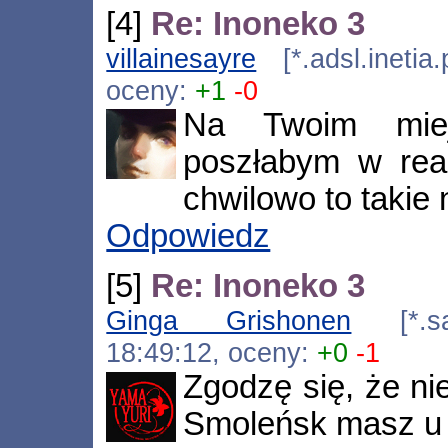
[4]
Re: Inoneko 3
villainesayre
[*.adsl.inetia
oceny:
+1
-0
Na Twoim miej
poszłabym w rea
chwilowo to takie 
Odpowiedz
[5]
Re: Inoneko 3
Ginga Grishonen
[*.sat
18:49:12, oceny:
+0
-1
Zgodzę się, że nie
Smoleńsk masz u 