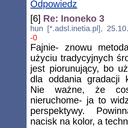
Odpowiedz
[6]
Re: Inoneko 3
hun [*.adsl.inetia.pl], 25.
-0
Fajnie- znowu metoda
użyciu tradycyjnych śr
jest piorunujący, bo 
dla oddania gradacji 
Nie ważne, że co
nieruchome- ja to widz
perspektywy. Powin
nacisk na kolor, a techni