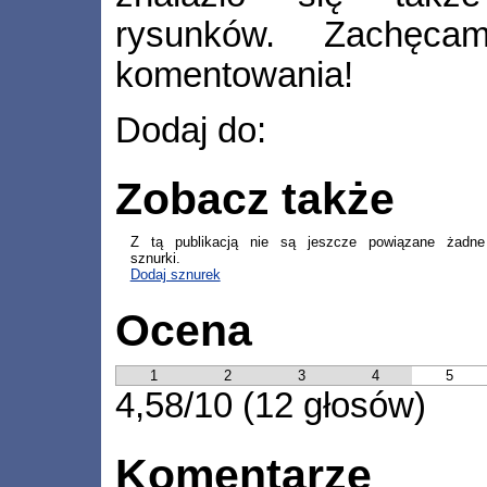
rysunków. Zachęca
komentowania!
Dodaj do:
Zobacz także
Z tą publikacją nie są jeszcze powiązane żadne
sznurki.
Dodaj sznurek
Ocena
1
2
3
4
5
4,58/10 (12 głosów)
Komentarze