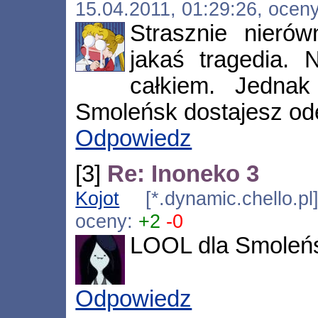
15.04.2011, 01:29:26, ocen
Strasznie nierów
jakaś tragedia. 
całkiem. Jedna
Smoleńsk dostajesz od
Odpowiedz
[3]
Re: Inoneko 3
Kojot
[*.dynamic.chello.p
oceny:
+2
-0
LOOL dla Smoleń
Odpowiedz