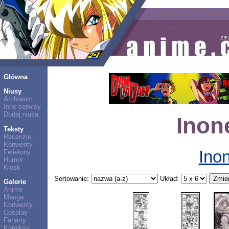
Główna
Niusy
Archiwum
Inne serwisy
Dodaj niusa
Inon
Teksty
Recenzje
Konwenty
Ino
Felietony
Humor
Kiosk
Sortowanie:
Układ:
Galerie
Anime
Manga
Konwenty
Cosplay
Fanarty
Komiksy