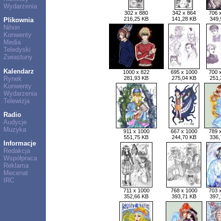
Wydarzenia
302 x 880
342 x 864
706 
216,25 KB
141,28 KB
349,
Plikownia
Nihon
Konwenty
Media
Teledyski
Zwiastuny
Kalendarz
1000 x 822
695 x 1000
700 
Rynek
281,93 KB
275,04 KB
251,
Konwenty
Wydarzenia
Telewizja
Radio
Audycje
Muzyka
911 x 1000
667 x 1000
789 
551,75 KB
244,70 KB
336,
Informacje
Redakcja
Współpraca
Reklama
Mecenat
IRC
711 x 1000
768 x 1000
703 
352,66 KB
393,71 KB
397,