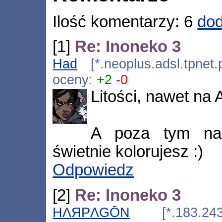
Ilość komentarzy: 6
dod
[1]
Re: Inoneko 3
Had
[*.neoplus.adsl.tpnet.
oceny:
+2
-0
Litości, nawet na
A poza tym nap
świetnie kolorujesz :)
Odpowiedz
[2]
Re: Inoneko 3
HΛЯPΛGŌN
[*.183.243.24