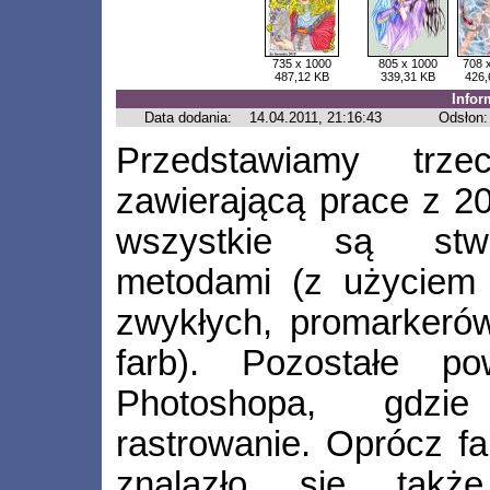
735 x 1000
805 x 1000
708 
487,12 KB
339,31 KB
426,
Infor
Data dodania:
14.04.2011, 21:16:43
Odsłon:
Przedstawiamy trze
zawierającą prace z 20
wszystkie są stwo
metodami (z użyciem 
zwykłych, promarkerów
farb). Pozostałe p
Photoshopa, gdzie
rastrowanie. Oprócz fan
znalazło się także