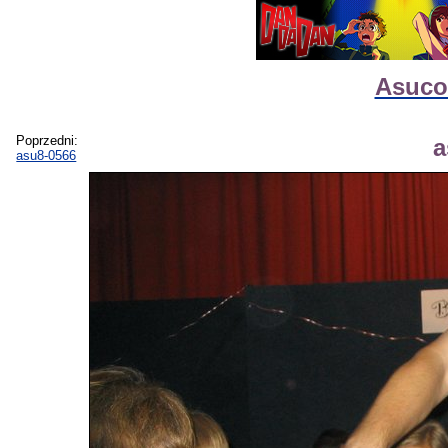
Asucon
Poprzedni:
a
asu8-0566