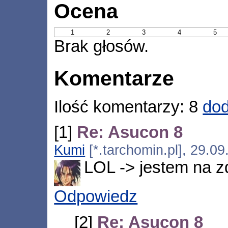
Ocena
1
2
3
4
5
Brak głosów.
Komentarze
Ilość komentarzy: 8
dod
[1]
Re: Asucon 8
Kumi
[*.tarchomin.pl], 29.0
LOL -> jestem na zd
Odpowiedz
[2]
Re: Asucon 8