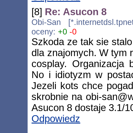
[8]
Re: Asucon 8
Obi-San [*.internetdsl.tpn
oceny:
+0
-0
Szkoda ze tak sie stalo
dla znajomych. W tym r
cosplay. Organizacja b
No i idiotyzm w postac
Jezeli kots chce pogad
skrobnie na obi-san@wp
Asucon 8 dostaje 3.1/10
Odpowiedz