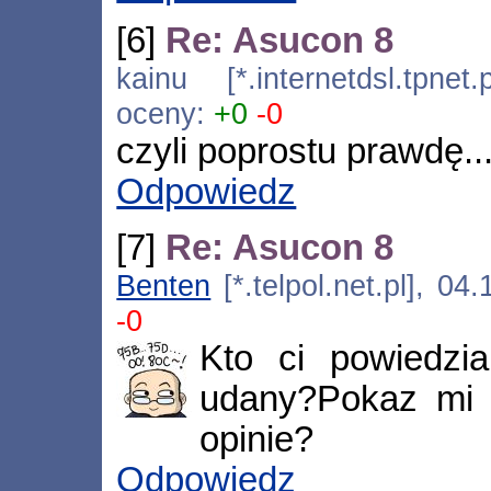
[6]
Re: Asucon 8
kainu [*.internetdsl.tpne
oceny:
+0
-0
czyli poprostu prawdę..
Odpowiedz
[7]
Re: Asucon 8
Benten
[*.telpol.net.pl], 0
-0
Kto ci powiedzi
udany?Pokaz mi t
opinie?
Odpowiedz