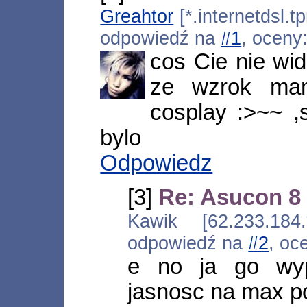
Greahtor
[*.internetdsl.t
odpowiedź na
#1
, oceny
cos Cie nie wi
ze wzrok mam
cosplay :>~~ ,
bylo
Odpowiedz
[3]
Re: Asucon 8
Kawik [62.233.184.
odpowiedź na
#2
, oc
e no ja go wypa
jasnosc na max po