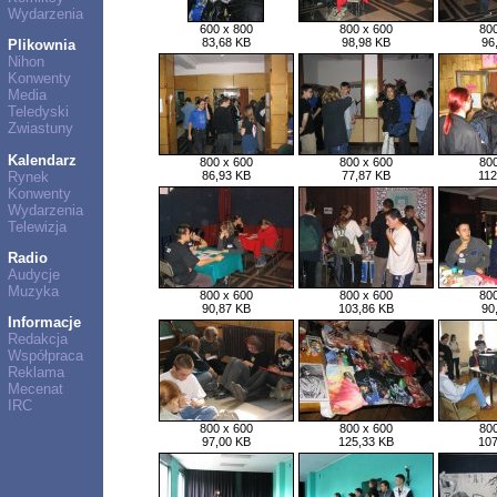
Wydarzenia
600 x 800
800 x 600
800
83,68 KB
98,98 KB
96
Plikownia
Nihon
Konwenty
Media
Teledyski
Zwiastuny
Kalendarz
800 x 600
800 x 600
800
Rynek
86,93 KB
77,87 KB
112
Konwenty
Wydarzenia
Telewizja
Radio
Audycje
Muzyka
800 x 600
800 x 600
800
90,87 KB
103,86 KB
90
Informacje
Redakcja
Współpraca
Reklama
Mecenat
IRC
800 x 600
800 x 600
800
97,00 KB
125,33 KB
107