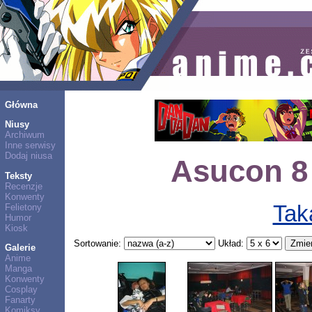
Główna
Niusy
Archiwum
Inne serwisy
Dodaj niusa
Asucon 8 
Teksty
Recenzje
Konwenty
Tak
Felietony
Humor
Kiosk
Sortowanie:
Układ:
Galerie
Anime
Manga
Konwenty
Cosplay
Fanarty
Komiksy