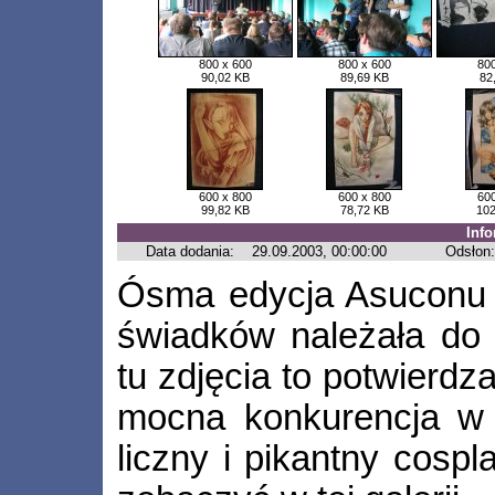
800 x 600
800 x 600
800
90,02 KB
89,69 KB
82
600 x 800
600 x 800
600
99,82 KB
78,72 KB
102
Inf
Data dodania:
29.09.2003, 00:00:00
Odsłon
Ósma edycja Asuconu w
świadków należała do
tu zdjęcia to potwierdz
mocna konkurencja w 
liczny i pikantny cosp