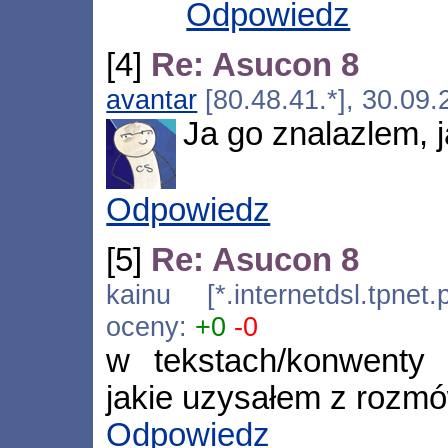
Odpowiedz
[4]
Re: Asucon 8
avantar
[80.48.41.*], 30.09
Ja go znalazlem, 
Odpowiedz
[5]
Re: Asucon 8
kainu [*.internetdsl.tpne
oceny:
+0
-0
w tekstach/konwenty 
jakie uzysałem z rozmó
Odpowiedz