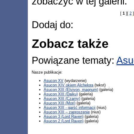
zobaczyć w tej galerii.
[
1
][
2
]
Dodaj do:
Zobacz także
Powiązane tematy:
Asu
Nasze publikacje:
Asucon XV
(wydarzenie)
Asucon XIV okiem Alchelora
(tekst)
Asucon XIII (Elvivon, magnum)
(galeria)
Asucon XIII (Daiku)
(galeria)
Asucon XIII (Czarny)
(galeria)
Asucon XIII (Mori)
(galeria)
Asucon XIII - garść informacji
(nius)
Asucon XIII – zaproszenie
(nius)
Asucon 3 (Lord Raven)
(galeria)
Asucon 2 (Lord Raven)
(galeria)