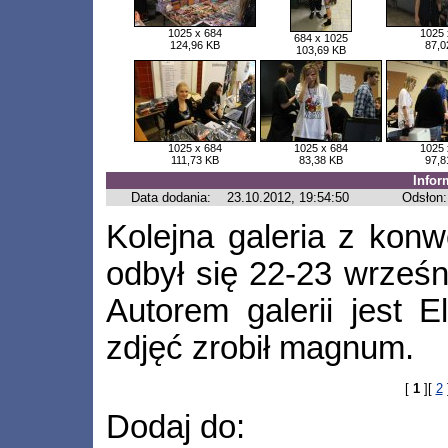
1025 x 684
1025 
684 x 1025
124,96 KB
87,0
103,69 KB
1025 x 684
1025 x 684
1025 
111,73 KB
83,38 KB
97,8
Infor
Data dodania:
23.10.2012, 19:54:50
Odsłon:
Kolejna galeria z konw
odbył się 22-23 wrześn
Autorem galerii jest E
zdjęć zrobił magnum.
[
1
][
2
Dodaj do: