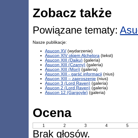
Zobacz także
Powiązane tematy:
Asu
Nasze publikacje:
Asucon XV
(wydarzenie)
Asucon XIV okiem Alchelora
(tekst)
Asucon XIII (Daiku)
(galeria)
Asucon XIII (Czarny)
(galeria)
Asucon XIII (Mori)
(galeria)
Asucon XIII - garść informacji
(nius)
Asucon XIII – zaproszenie
(nius)
Asucon 3 (Lord Raven)
(galeria)
Asucon 2 (Lord Raven)
(galeria)
Asucon 12 (Gargoyle)
(galeria)
Ocena
1
2
3
4
5
Brak głosów.