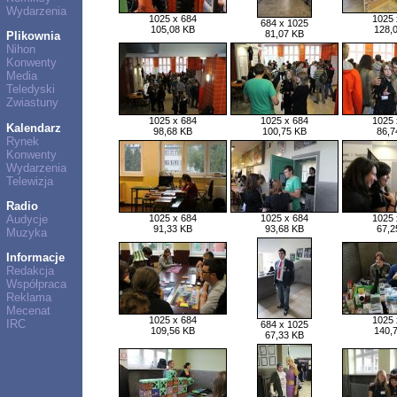
Wydarzenia
1025 x 684
1025 
684 x 1025
105,08 KB
128,
81,07 KB
Plikownia
Nihon
Konwenty
Media
Teledyski
Zwiastuny
1025 x 684
1025 x 684
1025 
Kalendarz
98,68 KB
100,75 KB
86,7
Rynek
Konwenty
Wydarzenia
Telewizja
Radio
Audycje
1025 x 684
1025 x 684
1025 
91,33 KB
93,68 KB
67,2
Muzyka
Informacje
Redakcja
Współpraca
Reklama
Mecenat
1025 x 684
1025 
IRC
684 x 1025
109,56 KB
140,
67,33 KB