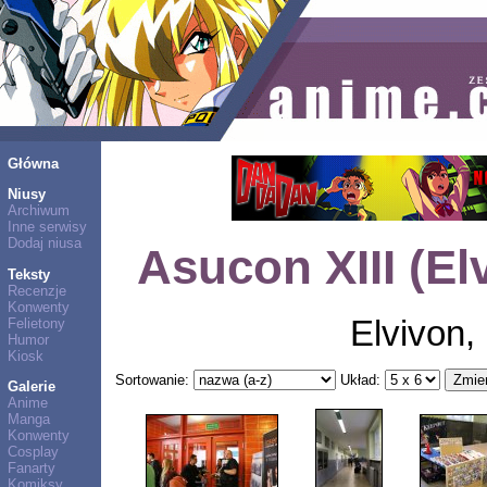
Główna
Niusy
Archiwum
Inne serwisy
Dodaj niusa
Asucon XIII (E
Teksty
Recenzje
Konwenty
Elvivon
Felietony
Humor
Kiosk
Sortowanie:
Układ:
Galerie
Anime
Manga
Konwenty
Cosplay
Fanarty
Komiksy