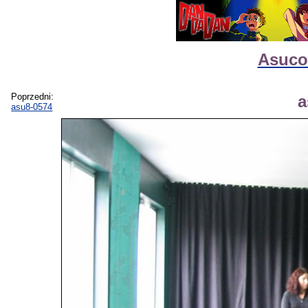
Asucon
Poprzedni:
a
asu8-0574