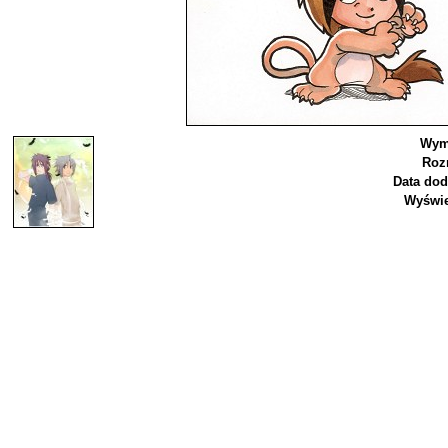
Wym
Roz
Data dod
Wyświe