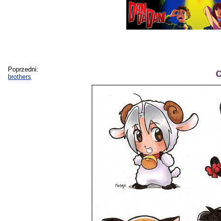
Poprzedni:
brothers