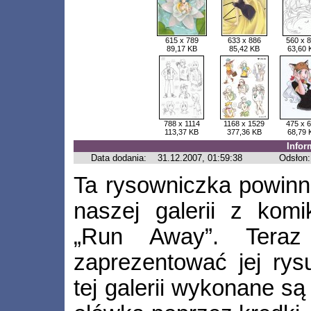
615 x 789
633 x 886
560 x 
89,17 KB
85,42 KB
63,60 
788 x 1114
1168 x 1529
475 x 
113,37 KB
377,36 KB
68,79 
Infor
Data dodania:
31.12.2007, 01:59:38
Odsłon:
Ta rysowniczka powin
naszej galerii z kom
„Run Away”. Teraz
zaprezentować jej rys
tej galerii wykonane są