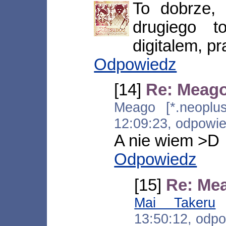
To dobrze,
drugiego 
digitalem, p
Odpowiedz
[14]
Re: Meag
Meago [*.neoplus.
12:09:23, odpowi
A nie wiem >D
Odpowiedz
[15]
Re: Me
Mai Takeru
[
13:50:12, odp