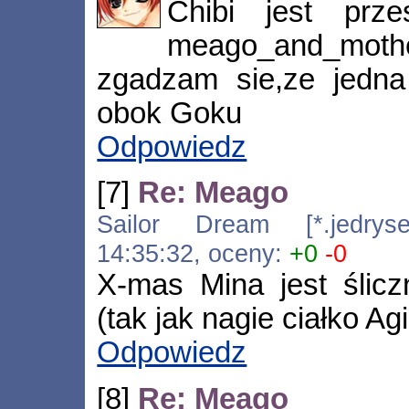
Chibi jest prze
meago_and_moth
zgadzam sie,ze jedna 
obok Goku
Odpowiedz
[7]
Re: Meago
Sailor Dream [*.jedrysek
14:35:32, oceny:
+0
-0
X-mas Mina jest ślicz
(tak jak nagie ciałko Ag
Odpowiedz
[8]
Re: Meago