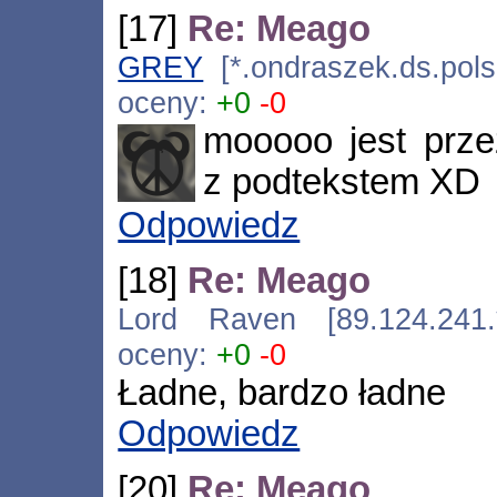
[17]
Re: Meago
GREY
[*.ondraszek.ds.polsl
oceny:
+0
-0
mooooo jest prze
z podtekstem XD
Odpowiedz
[18]
Re: Meago
Lord Raven [89.124.241.*
oceny:
+0
-0
Ładne, bardzo ładne
Odpowiedz
[20]
Re: Meago