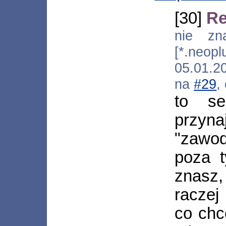
[30]
Re
nie zn
[*.neopl
05.01.2
na
#29
,
to s
przyna
"zawo
poza t
znasz
raczej
co chc