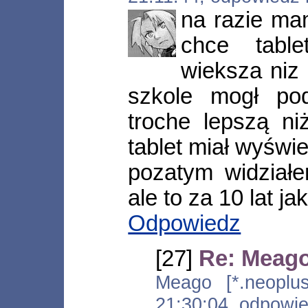
na razie mam
chce table
wieksza niz
szkole mogł po
troche lepszą ni
tablet miał wyświe
pozatym widziałe
ale to za 10 lat j
Odpowiedz
[27]
Re: Meag
Meago [*.neoplus.
21:30:04, odpowi