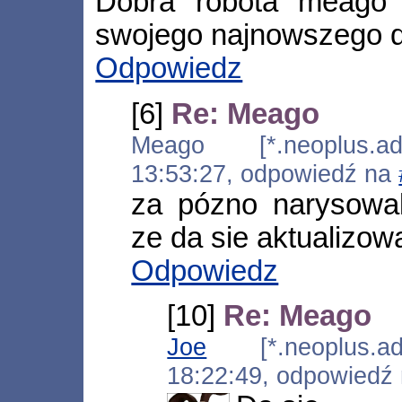
Dobra robota meago 
swojego najnowszego dz
Odpowiedz
[6]
Re: Meago
Meago [*.neoplus.ads
13:53:27, odpowiedź na
za pózno narysow
ze da sie aktualizow
Odpowiedz
[10]
Re: Meago
Joe
[*.neoplus.ads
18:22:49, odpowiedź