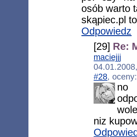
osób warto 
skąpiec.pl t
Odpowiedz
[29]
Re: 
maciejjj
[*.
04.01.2008
#28
, oceny
no 
odpo
wole
niz kupo
Odpowie