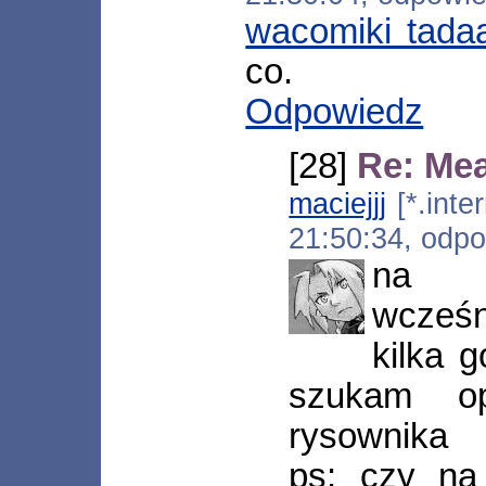
wacomiki tada
co.
Odpowiedz
[28]
Re: Me
maciejjj
[*.inte
21:50:34, odp
na k
wcześ
kilka g
szukam op
rysownika
ps: czy na