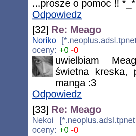
...prosze o pomoc !! *_*
Odpowiedz
[32]
Re: Meago
Noriko
[*.neoplus.adsl.tpne
oceny:
+0
-0
uwielbiam Meag
świetna kreska, 
manga :3
Odpowiedz
[33]
Re: Meago
Nekoi [*.neoplus.adsl.tpnet
oceny:
+0
-0