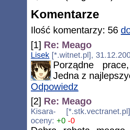
Komentarze
Ilość komentarzy: 56
do
[1]
Re: Meago
Lisek
[*.witnet.pl], 31.12.2
Porządne prace,
Jedna z najlepszy
Odpowiedz
[2]
Re: Meago
Kisara- [*.stk.vectranet.
oceny:
+0
-0