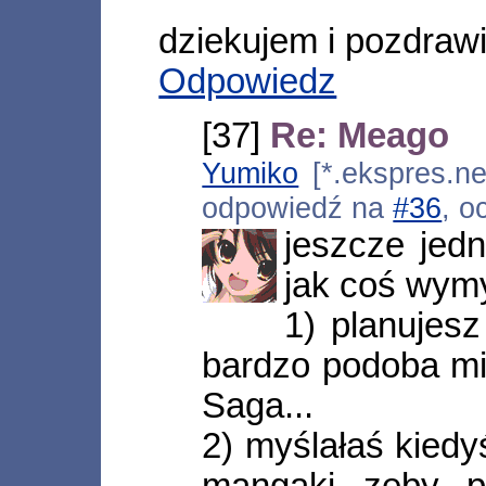
dziekujem i pozdraw
Odpowiedz
[37]
Re: Meago
Yumiko
[*.ekspres.ne
odpowiedź na
#36
, o
jeszcze jed
jak coś wym
1) planujes
bardzo podoba mi
Saga...
2) myślałaś kiedy