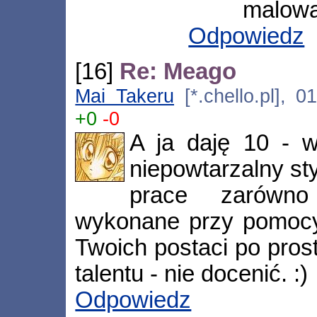
malowa
Odpowiedz
[16]
Re: Meago
Mai Takeru
[*.chello.pl], 0
+0
-0
A ja daję 10 - w
niepowtarzalny st
prace zarówno
wykonane przy pomocy
Twoich postaci po prostu
talentu - nie docenić. :)
Odpowiedz