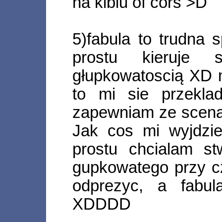
na kiblu of cors >D
5)fabula to trudna
prostu kieruje 
głupkowatoscią XD 
to mi sie przekl
zapewniam ze scenar
Jak cos mi wyjdzi
prostu chcialam st
gupkowatego przy c
odprezyc, a fabul
XDDDD