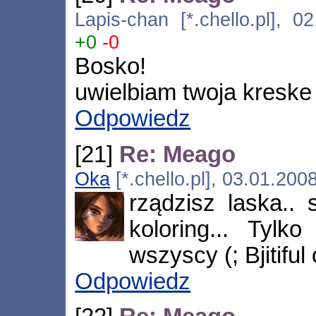
Lapis-chan [*.chello.pl], 0
+0
-0
Bosko!
uwielbiam twoja kreske
Odpowiedz
[21]
Re: Meago
Oka
[*.chello.pl], 03.01.200
rządzisz laska.. 
koloring... Tyl
wszyscy (; Bjitiful
Odpowiedz