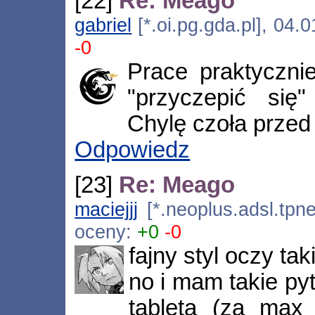
[22]
Re: Meago
gabriel
[*.oi.pg.gda.pl], 04.
-0
Prace praktyczn
"przyczepić się
Chylę czoła przed
Odpowiedz
[23]
Re: Meago
maciejjj
[*.neoplus.adsl.tpne
oceny:
+0
-0
fajny styl oczy taki
no i mam takie p
tableta (za max