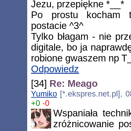
Jezu, przepiękne *__*
Po prostu kocham t
postacie ^3^
Tylko błagam - nie prz
digitale, bo ja naprawd
robione gwaszem np T
Odpowiedz
[34]
Re: Meago
Yumiko
[*.ekspres.net.pl], 
+0
-0
Wspaniała technik
zróżnicowanie pos