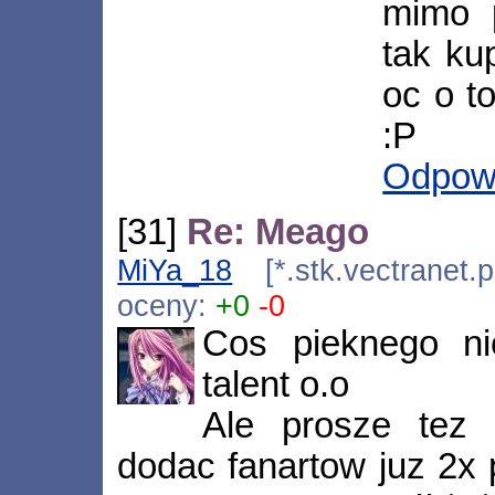
mimo p
tak ku
oc o t
:P
Odpow
[31]
Re: Meago
MiYa_18
[*.stk.vectranet.
oceny:
+0
-0
Cos pieknego ni
talent o.o
Ale prosze tez
dodac fanartow juz 2x 