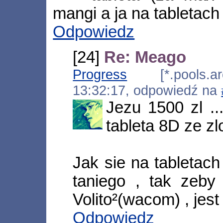
mangi a ja na tabletach
Odpowiedz
[24]
Re: Meago
Progress
[*.pools.arc
13:32:17, odpowiedź na
Jezu 1500 zl ...
tableta 8D ze zl
Jak sie na tabletach
taniego , tak zeby
Volito²(wacom) , jes
Odpowiedz