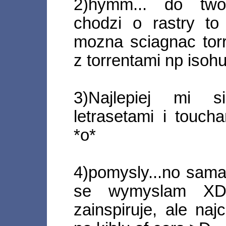
2)hymm... do two
chodzi o rastry t
mozna sciagnac torr
z torrentami np isoh
3)Najlepiej mi s
letrasetami i touch
*o*
4)pomysly...no sama
se wymyslam XD
zainspiruje, ale na