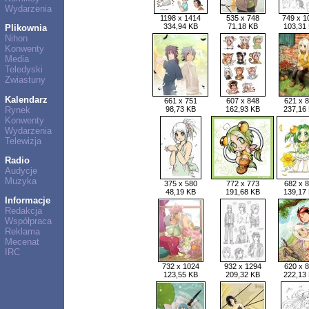
Wydarzenia
1198 x 1414
535 x 748
749 x 1
334,94 KB
71,18 KB
103,31
Plikownia
Nihon
Konwenty
Media
Teledyski
Zwiastuny
Kalendarz
661 x 751
607 x 848
621 x 
Rynek
98,73 KB
162,93 KB
237,16
Konwenty
Wydarzenia
Telewizja
Radio
Audycje
Muzyka
375 x 580
772 x 773
682 x 
48,19 KB
191,68 KB
139,17
Informacje
Redakcja
Współpraca
Reklama
Mecenat
IRC
732 x 1024
932 x 1294
620 x 
123,55 KB
209,32 KB
222,13