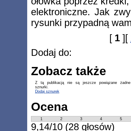
ołówka poprzez kredki,
elektroniczne. Jak zw
rysunki przypadną wam
[
1
][
Dodaj do:
Zobacz także
Z tą publikacją nie są jeszcze powiązane żadne
sznurki.
Dodaj sznurek
Ocena
1
2
3
4
5
9,14/10 (28 głosów)