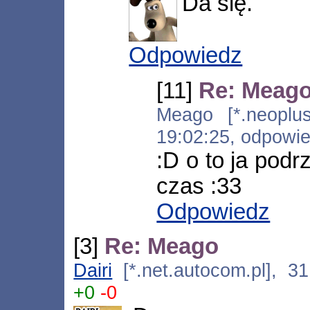
Da się.
Odpowiedz
[11]
Re: Meag
Meago [*.neoplus.
19:02:25, odpowi
:D o to ja podr
czas :33
Odpowiedz
[3]
Re: Meago
Dairi
[*.net.autocom.pl], 3
+0
-0