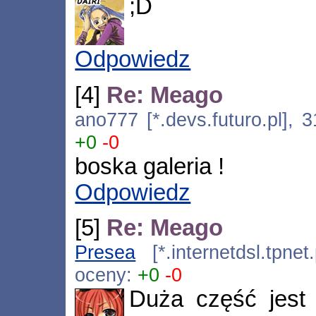
;D
Odpowiedz
[4]
Re: Meago
ano777 [*.devs.futuro.pl], 
+0
-0
boska galeria !
Odpowiedz
[5]
Re: Meago
Presea
[*.internetdsl.tpnet
oceny:
+0
-0
Duża część jest 