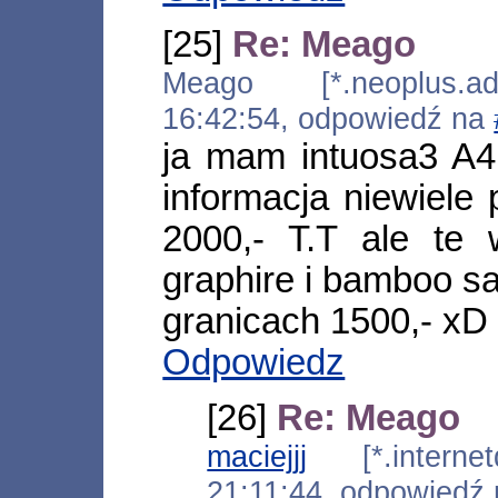
[25]
Re: Meago
Meago [*.neoplus.ads
16:42:54, odpowiedź na
ja mam intuosa3 A4
informacja niewiele
2000,- T.T ale te
graphire i bamboo sa
granicach 1500,- xD
Odpowiedz
[26]
Re: Meago
maciejjj
[*.internetd
21:11:44, odpowiedź