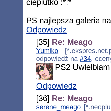
cieplutko :*:*
PS najlepsza galeria n
Odpowiedz
[35]
Re: Meago
Yumiko
[*.ekspres.net.
odpowiedź na
#34
, ocen
PS2 Uwielbiam
Odpowiedz
[36]
Re: Meago
serene_meago
[*.neoplus