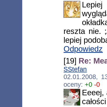
Lepie
wyglą
okładk
reszta nie. 
lepiej podoba
Odpowiedz
[19]
Re: Me
SStefan
[*.ne
02.01.2008, 1
oceny:
+0
-0
Eeeej, 
całości