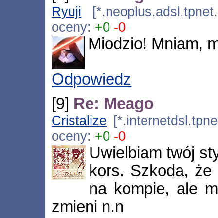
Ryuji
[*.neoplus.adsl.tpnet
oceny:
+0
-0
Miodzio! Mniam, m
Odpowiedz
[9]
Re: Meago
Cristalize
[*.internetdsl.tpn
oceny:
+0
-0
Uwielbiam twój sty
kors. Szkoda, że 
na kompie, ale m
zmieni n.n