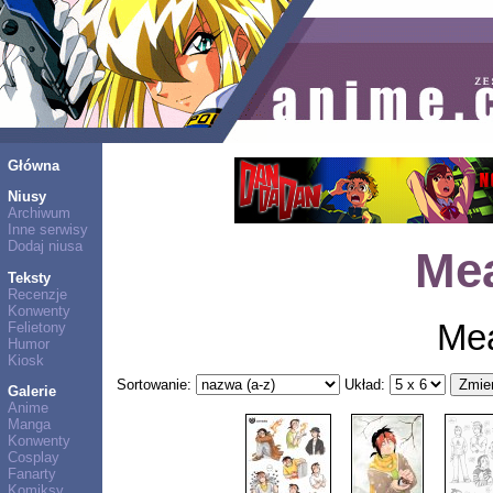
Główna
Niusy
Archiwum
Inne serwisy
Dodaj niusa
Me
Teksty
Recenzje
Konwenty
Me
Felietony
Humor
Kiosk
Sortowanie:
Układ:
Galerie
Anime
Manga
Konwenty
Cosplay
Fanarty
Komiksy