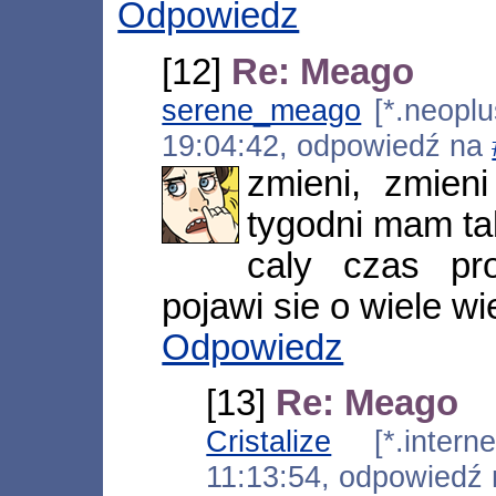
Odpowiedz
[12]
Re: Meago
serene_meago
[*.neoplus
19:04:42, odpowiedź na
zmieni, zmien
tygodni mam ta
caly czas pr
pojawi sie o wiele wie
Odpowiedz
[13]
Re: Meago
Cristalize
[*.internet
11:13:54, odpowiedź