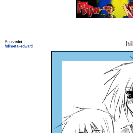
Poprzedni:
hi
fullmetal-edward