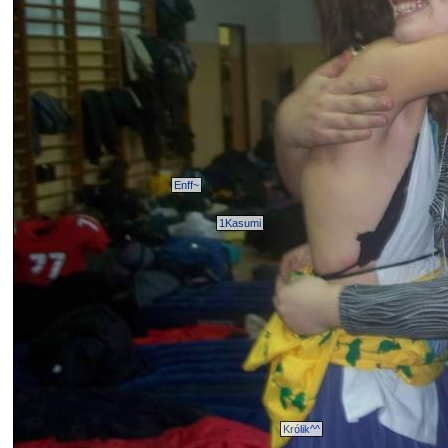
Enff~
1Kasumi
Królik^^