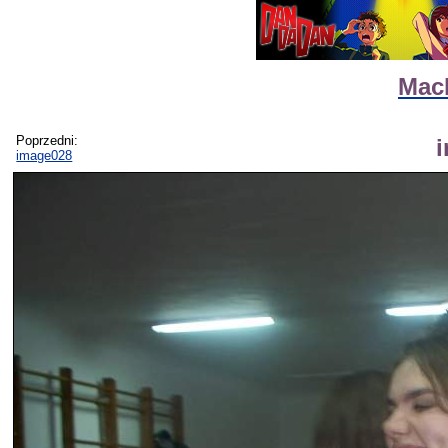
Mack
Poprzedni:
image028