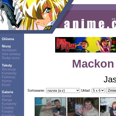
Główna
Niusy
Archiwum
Inne serwisy
Dodaj niusa
Mackon 
Teksty
Recenzje
Konwenty
Jas
Felietony
Humor
Kiosk
Sortowanie:
Układ:
Galerie
Anime
Manga
Konwenty
Cosplay
Fanarty
Komiksy