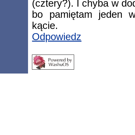
(cztery?). I chyba w dod
bo pamiętam jeden w
kącie.
Odpowiedz