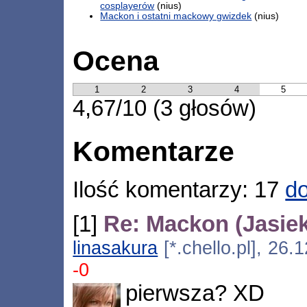
cosplayerów
(nius)
Mackon i ostatni mackowy gwizdek
(nius)
Ocena
1
2
3
4
5
4,67/10 (3 głosów)
Komentarze
Ilość komentarzy: 17
do
[1]
Re: Mackon (Jasiek
linasakura
[*.chello.pl], 26
-0
pierwsza? XD