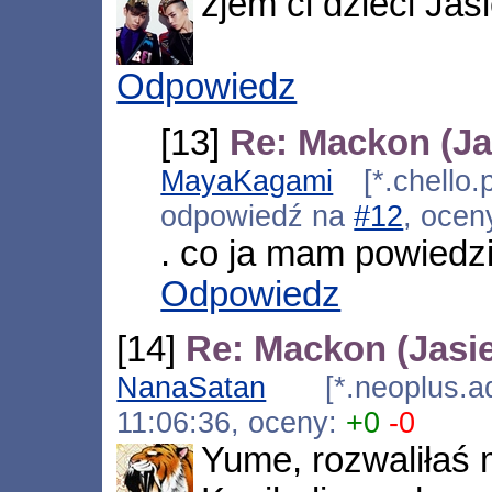
zjem ci dzieci Jas
Odpowiedz
[13]
Re: Mackon (Ja
MayaKagami
[*.chello.
odpowiedź na
#12
, ocen
. co ja mam powiedz
Odpowiedz
[14]
Re: Mackon (Jasi
NanaSatan
[*.neoplus.ads
11:06:36, oceny:
+0
-0
Yume, rozwaliłaś 