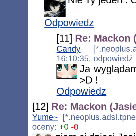
Nie Ty jeden : 
Odpowiedz
[11]
Re: Mackon (
Candy
[*.neoplus.ad
16:10:35, odpowiedź
Ja wyglądam
>D !
Odpowiedz
[12]
Re: Mackon (Jasi
Yume~
[*.neoplus.adsl.tpne
oceny:
+0
-0