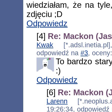
wiedziałam, że na tyle
zdjęciu ;D
Odpowiedz
[4]
Re: Mackon (Jas
Kwak
[*.adsl.inetia.p
odpowiedź na
#3
, oceny
To bardzo star
:)
Odpowiedz
[6]
Re: Mackon (J
Larenn
[*.neoplus.ad
19:26:34, odpowiedź