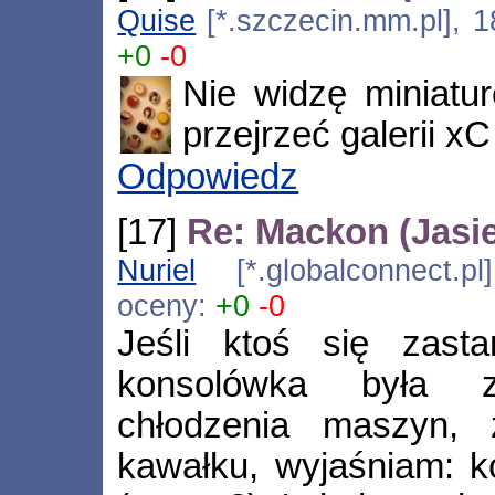
Quise
[*.szczecin.mm.pl], 1
+0
-0
Nie widzę miniatu
przejrzeć galerii xC
Odpowiedz
[17]
Re: Mackon (Jasi
Nuriel
[*.globalconnect.pl
oceny:
+0
-0
Jeśli ktoś się zasta
konsolówka była 
chłodzenia maszyn, 
kawałku, wyjaśniam: k