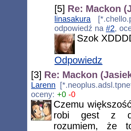
[5]
Re: Mackon (J
linasakura
[*.chello.
odpowiedź na
#2
, oc
Szok XDDD
Odpowiedz
[3]
Re: Mackon (Jasiek
Larenn
[*.neoplus.adsl.tpne
oceny:
+0
-0
Czemu większość
robi gest z 
rozumiem, że t