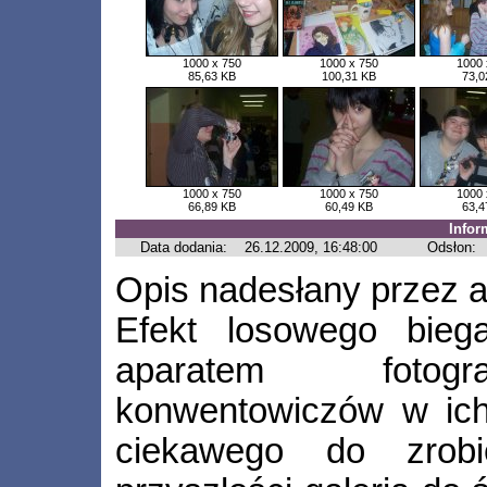
1000 x 750
1000 x 750
1000 
85,63 KB
100,31 KB
73,0
1000 x 750
1000 x 750
1000 
66,89 KB
60,49 KB
63,4
Infor
Data dodania:
26.12.2009, 16:48:00
Odsłon:
Opis nadesłany przez a
Efekt losowego bieg
aparatem fotogra
konwentowiczów w ich
ciekawego do zrobie