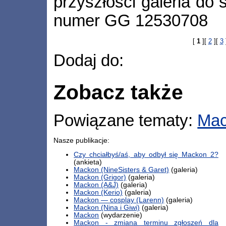
przyszłości galeria do 
numer GG 12530708
[
1
][
2
][
3
Dodaj do:
Zobacz także
Powiązane tematy:
Ma
Nasze publikacje:
Czy chciałbyś/aś, aby odbył się Mackon 2?
(ankieta)
Mackon (NineSisters & Garet)
(galeria)
Mackon (Grigor)
(galeria)
Mackon (A&J)
(galeria)
Mackon (Kerio)
(galeria)
Mackon — cosplay (Larenn)
(galeria)
Mackon (Nina i Giwi)
(galeria)
Mackon
(wydarzenie)
Mackon - zmiana terminu zgłoszeń dla