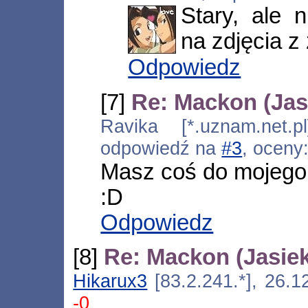
Stary, ale 
na zdjęcia z
Odpowiedz
[7]
Re: Mackon (Jas
Ravika [*.uznam.net.p
odpowiedź na
#3
, oceny
Masz coś do mojego 
:D
Odpowiedz
[8]
Re: Mackon (Jasiek
Hikarux3
[83.2.241.*], 26.1
-0