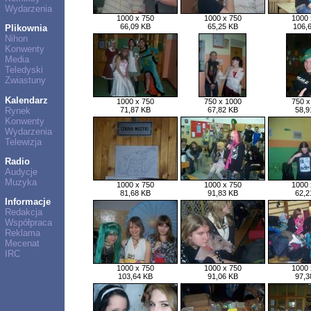
Wydarzenia
1000 x 750
1000 x 750
1000 
66,09 KB
65,25 KB
106,
Plikownia
Nihon
Konwenty
Media
Teledyski
Zwiastuny
Kalendarz
1000 x 750
750 x 1000
750 x
Rynek
71,87 KB
67,82 KB
58,9
Konwenty
Wydarzenia
Telewizja
Radio
Audycje
Muzyka
1000 x 750
1000 x 750
1000 
81,68 KB
91,83 KB
62,2
Informacje
Redakcja
Współpraca
Reklama
Mecenat
IRC
1000 x 750
1000 x 750
1000 
103,64 KB
91,06 KB
97,3