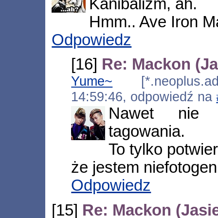
Kanibalizm, ah.
Hmm.. Ave Iron M
Odpowiedz
[16]
Re: Mackon (Ja
Yume~
[*.neoplus.ads
14:59:46, odpowiedź na
Nawet nie
tagowania.
To tylko potwie
że jestem niefotog
Odpowiedz
[15]
Re: Mackon (Jasi