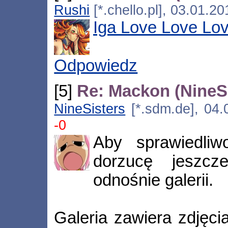
Rushi
[*.chello.pl], 03.01.2
Iga Love Love Lov
Odpowiedz
[5]
Re: Mackon (NineSi
NineSisters
[*.sdm.de], 04.
-0
Aby sprawiedliw
dorzucę jeszc
odnośnie galerii.
Galeria zawiera zdjęci