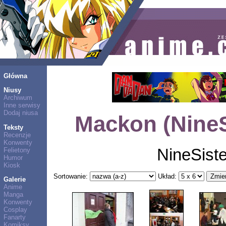
Główna
Niusy
Archiwum
Inne serwisy
Dodaj niusa
Mackon (NineS
Teksty
Recenzje
Konwenty
NineSiste
Felietony
Humor
Kiosk
Sortowanie:
Układ:
Galerie
Anime
Manga
Konwenty
Cosplay
Fanarty
Komiksy