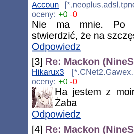
Accoun
[*.neoplus.adsl.tpn
oceny:
+0
-0
Nie ma mnie. Po os
stwierdzić, że na szczęś
Odpowiedz
[3]
Re: Mackon (NineSi
Hikarux3
[*.CNet2.Gawex.P
oceny:
+0
-0
Ha jestem z moim
Żaba
Odpowiedz
[4]
Re: Mackon (NineSi