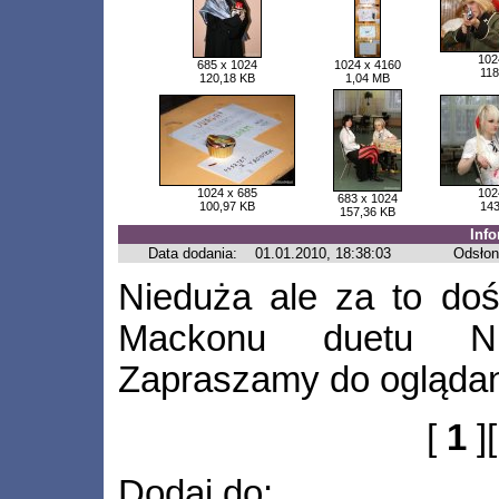
102
685 x 1024
1024 x 4160
118
120,18 KB
1,04 MB
1024 x 685
102
683 x 1024
100,97 KB
143
157,36 KB
Inf
Data dodania:
01.01.2010, 18:38:03
Odsłon
Nieduża ale za to doś
Mackonu duetu Ni
Zapraszamy do oglądan
[
1
]
Dodaj do: