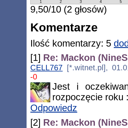
1
2
3
4
5
9,50/10 (2 głosów)
Komentarze
Ilość komentarzy: 5
dod
[1]
Re: Mackon (NineSi
CELL767
[*.witnet.pl], 01
-0
Jest i oczekiwa
rozpoczęcie roku :
Odpowiedz
[2]
Re: Mackon (NineSi