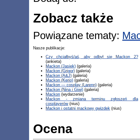
Zobacz także
Powiązane tematy:
Ma
Nasze publikacje:
Czy chciałbyś/aś, aby odbył się Mackon 2?
(ankieta)
Mackon (Jasiek)
(galeria)
Mackon (Grigor)
(galeria)
Mackon (A&J)
(galeria)
Mackon (Kerio)
(galeria)
Mackon — cosplay (Larenn)
(galeria)
Mackon (Nina i Giwi)
(galeria)
Mackon
(wydarzenie)
Mackon - zmiana terminu zgłoszeń dla
cosplayerów
(nius)
Mackon i ostatni mackowy gwizdek
(nius)
Ocena