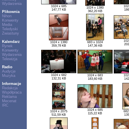
Wydarzenia
1024 x 685
102
1024 x 1380
147,77 KB
186
362,20 KB
Plikownia
Nihon
Konwenty
Media
Teledyski
Zwiastuny
102
Kalendarz
1024 x 1380
683 x 1024
202
Rynek
359,78 KB
147,36 KB
Konwenty
Wydarzenia
Telewizja
Radio
Audycje
1024 x 682
Muzyka
1024 x 683
102
132,31 KB
183,60 KB
142
Informacje
Redakcja
Współpraca
Reklama
Mecenat
IRC
1024 x 685
1024 x 2075
682
115,22 KB
511,59 KB
135