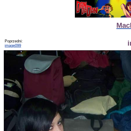
Mack
Poprzedni:
image099