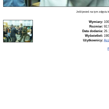
Jeśli jesteś na tym zdjęciu k
Wymiary:
100
Rozmiar:
92,
Data dodania:
26.
Wyświetleń:
190
Użytkownicy:
Ac
P