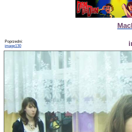
Mack
Poprzedni:
image130