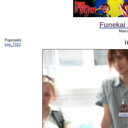
Funekai 
Marc
Poprzedni:
img_7310
Qudac