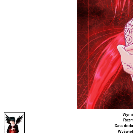
Wymi
Rozm
Data doda
Wyświet