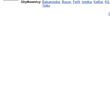
Użytkownicy:
Balsamistka
,
Buzon
,
FerN
,
Istotka
,
KeiKei
,
KI
Yoiko
P