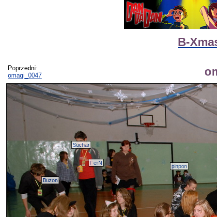
B-Xma
Poprzedni:
o
omagi_0047
Suchar
FerN
pinpon
Buzon