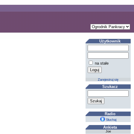
Użytkownik
na stałe
Zarejestruj się
Szukacz
Radio
Słuchaj
Ankieta
Joe