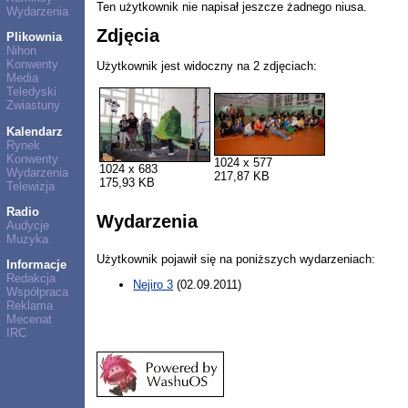
Ten użytkownik nie napisał jeszcze żadnego niusa.
Wydarzenia
Zdjęcia
Plikownia
Nihon
Konwenty
Użytkownik jest widoczny na 2 zdjęciach:
Media
Teledyski
Zwiastuny
Kalendarz
Rynek
Konwenty
1024 x 577
1024 x 683
Wydarzenia
217,87 KB
175,93 KB
Telewizja
Radio
Wydarzenia
Audycje
Muzyka
Użytkownik pojawił się na poniższych wydarzeniach:
Informacje
Redakcja
Nejiro 3
(02.09.2011)
Współpraca
Reklama
Mecenat
IRC