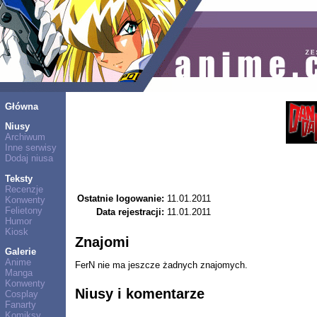
Główna
Niusy
Archiwum
Inne serwisy
Dodaj niusa
Teksty
Recenzje
Ostatnie logowanie:
11.01.2011
Konwenty
Felietony
Data rejestracji:
11.01.2011
Humor
Kiosk
Znajomi
Galerie
Anime
FerN nie ma jeszcze żadnych znajomych.
Manga
Konwenty
Niusy i komentarze
Cosplay
Fanarty
Komiksy