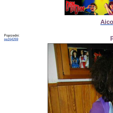
Aico
Poprzedni:
pa164269