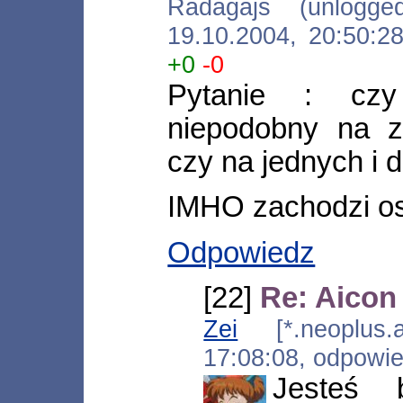
Radagajs (unlogged) 
19.10.2004, 20:50:
+0
-0
Pytanie : czy
niepodobny na z
czy na jednych i 
IMHO zachodzi ost
Odpowiedz
[22]
Re: Aicon 
Zei
[*.neoplus.ad
17:08:08, odpowi
Jesteś 