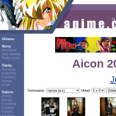
Główna
Niusy
Archiwum
Inne serwisy
Dodaj niusa
Aicon 20
Teksty
Recenzje
Konwenty
J
Felietony
Humor
Kiosk
Sortowanie:
Układ:
Galerie
Anime
Manga
Konwenty
Cosplay
Fanarty
Komiksy