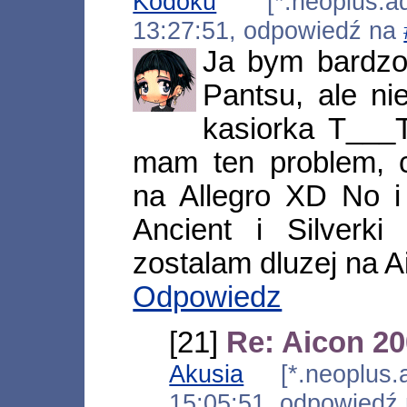
Kodoku
[*.neoplus.ads
13:27:51, odpowiedź na
Ja bym bardzo 
Pantsu, ale ni
kasiorka T___
mam ten problem, 
na Allegro XD No i 
Ancient i Silverki
zostalam dluzej na Ai
Odpowiedz
[21]
Re: Aicon 20
Akusia
[*.neoplus.ad
15:05:51, odpowiedź