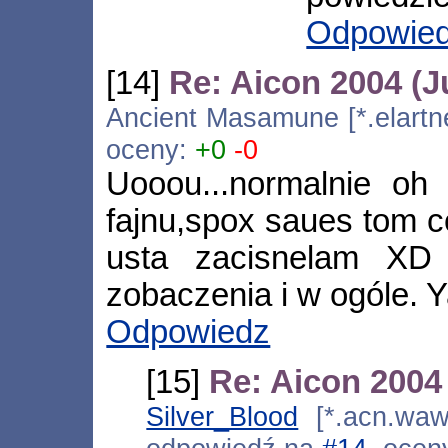
Odpowie
[14]
Re: Aicon 2004 (J
Ancient Masamune [*.elartne
oceny:
+0
-0
Uooou...normalnie oh 
fajnu,spox saues tom c
usta zacisnelam XD
zobaczenia i w ogóle. Y
Odpowiedz
[15]
Re: Aicon 2004 
Silver_Blood
[*.acn.waw.