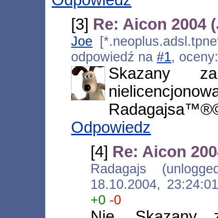
[3]
Re: Aicon 2004 (
Joe
[*.neoplus.adsl.tpne
odpowiedź na
#1
, oceny
Skazany za 
nielicencjo
Radagajsa™®
Odpowiedz
[4]
Re: Aicon 200
Radagajs (unlogged) 
18.10.2004, 23:24:
+0
-0
Nie. Skazany z