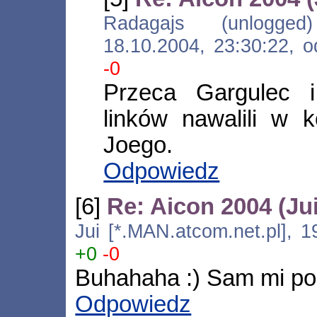
Radagajs (unlogged) [
18.10.2004, 23:30:22,
-0
Przeca Gargulec 
linków nawalili w 
Joego.
Odpowiedz
[6]
Re: Aicon 2004 (Jui
Jui [*.MAN.atcom.net.pl], 1
+0
-0
Buhahaha :) Sam mi p
Odpowiedz