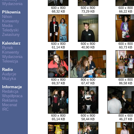
Wydarzenia
600 x 800
600 x 800
600 x 800
68,32 KB
73,29 KB
66,22 KB
Plikownia
Nihon
Konwenty
Media
Teledyski
Zwiastuny
Kalendarz
600 x 800
600 x 800
600 x 800
Rynek
61,14 KB
40,90 KB
60,73 KB
Konwenty
Wydarzenia
Telewizja
Radio
Audycje
Muzyka
600 x 800
800 x 600
600 x 800
69,37 KB
67,47 KB
86,58 KB
Informacje
Redakcja
Współpraca
Reklama
Mecenat
IRC
600 x 800
600 x 800
800 x 600
65,14 KB
58,44 KB
46,27 KB