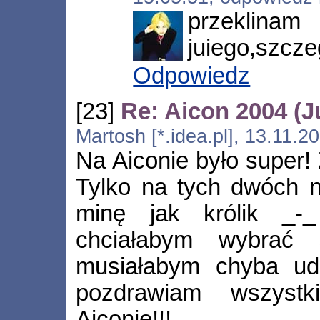
przekl
juiego,szczeg
Odpowiedz
[23]
Re: Aicon 2004 (J
Martosh [*.idea.pl], 13.11.
Na Aiconie było super! 
Tylko na tych dwóch 
minę jak królik _-
chciałabym wybrać 
musiałabym chyba ud
pozdrawiam wszystk
Aiconie!!!