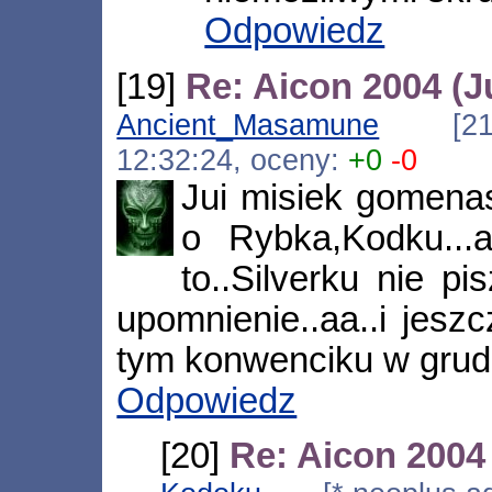
Odpowiedz
[19]
Re: Aicon 2004 (J
Ancient_Masamune
[213.7
12:32:24, oceny:
+0
-0
Jui misiek gomena
o Rybka,Kodku..
to..Silverku nie pi
upomnienie..aa..i jeszc
tym konwenciku w grud
Odpowiedz
[20]
Re: Aicon 2004 