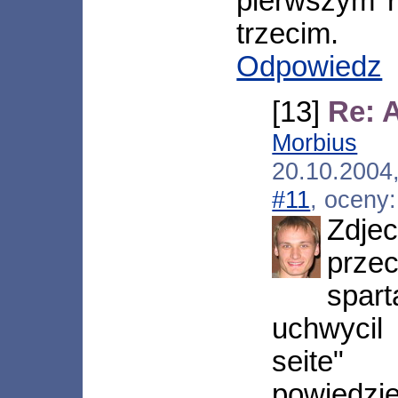
pierwszym r
trzecim.
Odpowiedz
[13]
Re: A
Morbius
[*.
20.10.2004
#11
, oceny
Zdje
prz
spa
uchwycil
seite"
powiedziel