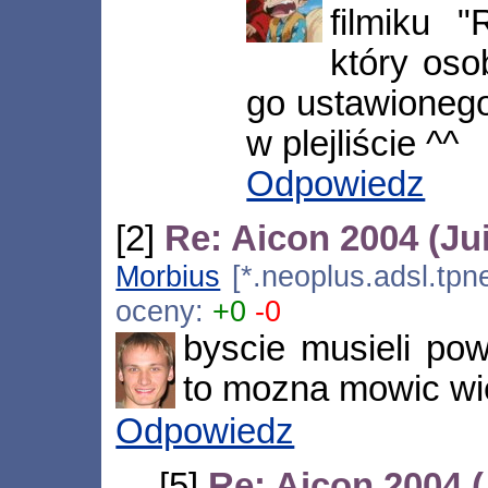
filmiku 
który oso
go ustawioneg
w plejliście ^^
Odpowiedz
[2]
Re: Aicon 2004 (Jui
Morbius
[*.neoplus.adsl.tpne
oceny:
+0
-0
byscie musieli pow
to mozna mowic wie
Odpowiedz
[5]
Re: Aicon 2004 (