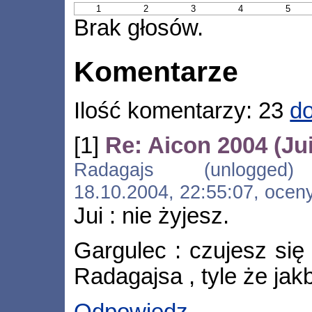
1
2
3
4
5
Brak głosów.
Komentarze
Ilość komentarzy: 23
do
[1]
Re: Aicon 2004 (Jui
Radagajs (unlogged) [*.
18.10.2004, 22:55:07, ocen
Jui : nie żyjesz.
Gargulec : czujesz się
Radagajsa , tyle że jak
Odpowiedz