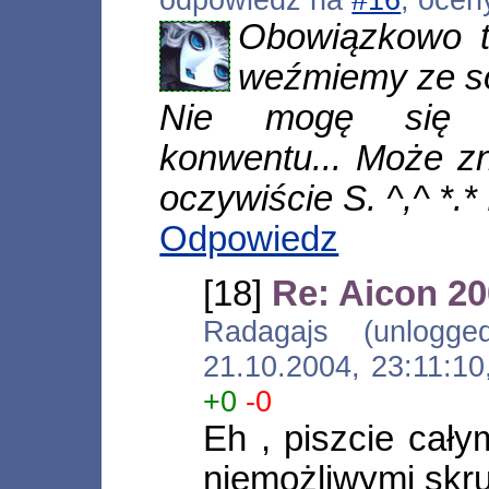
Obowiązkowo t
weźmiemy ze s
Nie mogę się d
konwentu... Może z
oczywiście S. ^,^ *.* 
Odpowiedz
[18]
Re: Aicon 20
Radagajs (unlogged) 
21.10.2004, 23:11:1
+0
-0
Eh , piszcie cały
niemożliwymi skru