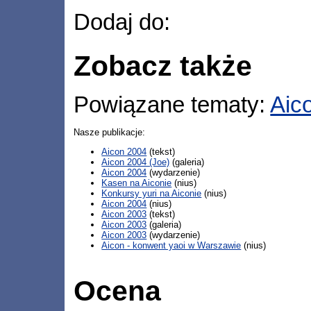
Dodaj do:
Zobacz także
Powiązane tematy:
Aic
Nasze publikacje:
Aicon 2004
(tekst)
Aicon 2004 (Joe)
(galeria)
Aicon 2004
(wydarzenie)
Kasen na Aiconie
(nius)
Konkursy yuri na Aiconie
(nius)
Aicon 2004
(nius)
Aicon 2003
(tekst)
Aicon 2003
(galeria)
Aicon 2003
(wydarzenie)
Aicon - konwent yaoi w Warszawie
(nius)
Ocena