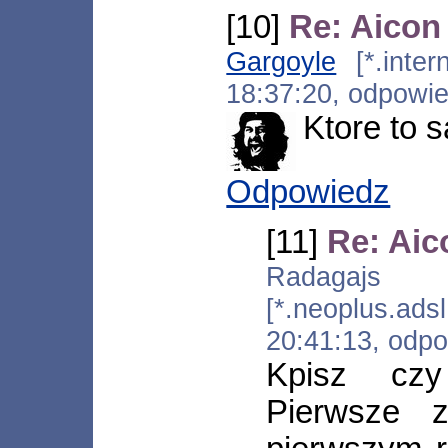
[10]
Re: Aicon 
Gargoyle
[*.intern
18:37:20, odpowi
Ktore to s
Odpowiedz
[11]
Re: Aic
Radaga
[*.neoplus.ad
20:41:13, odp
Kpisz cz
Pierwsze 