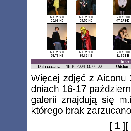
600 x 800
600 x 800
600 x 800
63,99 KB
65,55 KB
47,27 KB
600 x 800
600 x 800
600 x 800
25,76 KB
35,81 KB
31,62 KB
Infor
Data dodania:
18.10.2004, 00:00:00
Odsłon:
Więcej zdjęć z Aiconu 
dniach 16-17 październ
galerii znajdują się m.
którego brak zarzucano
[
1
][