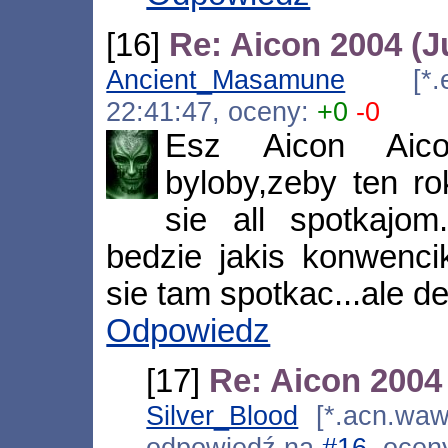
[16]
Re: Aicon 2004 (J
Ancient_Masamune
[*.ela
22:41:47, oceny:
+0
-0
Esz Aicon Aico
byloby,zeby ten r
sie all spotkajo
bedzie jakis konwenci
sie tam spotkac...ale d
Odpowiedz
[17]
Re: Aicon 2004 
Silver_Blood
[*.acn.waw.
odpowiedź na
#16
, ocen