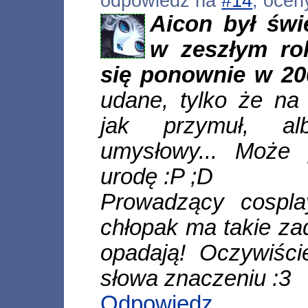
odpowiedź na
#14
, ocen
Aicon był świ
w zeszłym ro
się ponownie w 2
udane, tylko że n
jak przymuł, al
umysłowy... Może
urodę :P ;D
Prowadzący cospla
chłopak ma takie zad
opadają! Oczywiśc
słowa znaczeniu :3
Odpowiedz