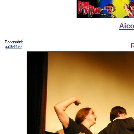
Aico
Poprzedni:
pa164470