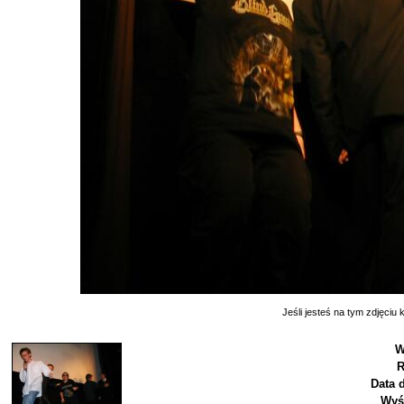
Jeśli jesteś na tym zdjęciu k
W
R
Data 
Wyś