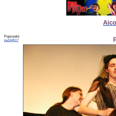
Aico
Poprzedni:
pa164517