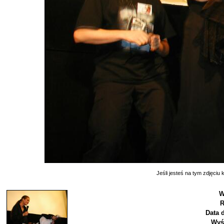
Jeśli jesteś na tym zdjęciu k
W
R
Data 
Wyś