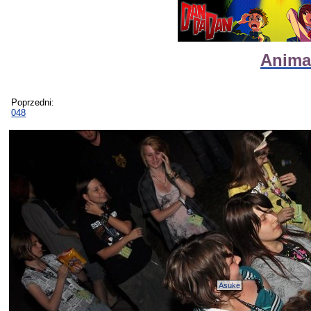
Animat
Poprzedni:
048
Asuke