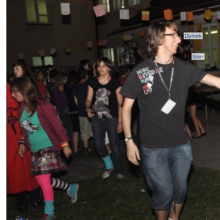
Dymek
Isia~