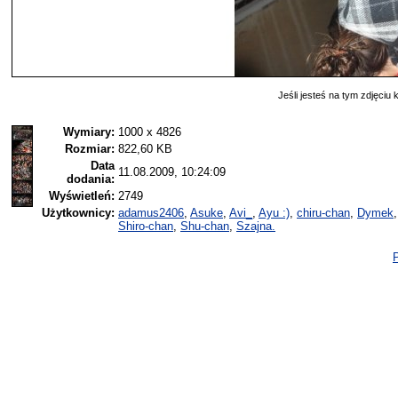
Jeśli jesteś na tym zdjęciu k
Wymiary:
1000 x 4826
Rozmiar:
822,60 KB
Data
11.08.2009, 10:24:09
dodania:
Wyświetleń:
2749
Użytkownicy:
adamus2406
,
Asuke
,
Avi_
,
Ayu :)
,
chiru-chan
,
Dymek
Shiro-chan
,
Shu-chan
,
Szajna.
P