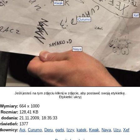
Kwak
Xef
Curumo
Naya
Jeśli jesteś na tym zdjęciu kliknij w zdjęcie, aby postawić swoją etykietkę.
Etykietki:
ukryj
Wymiary:
664 x 1000
Rozmiar:
128,41 KB
 dodania:
21.11.2009, 18:35:33
świetleń:
1377
tkownicy:
Aoi
,
Curumo
,
Deru
,
garbi
,
Izzy
,
katek
,
Kwak
,
Naya
,
Uzu
,
Xef