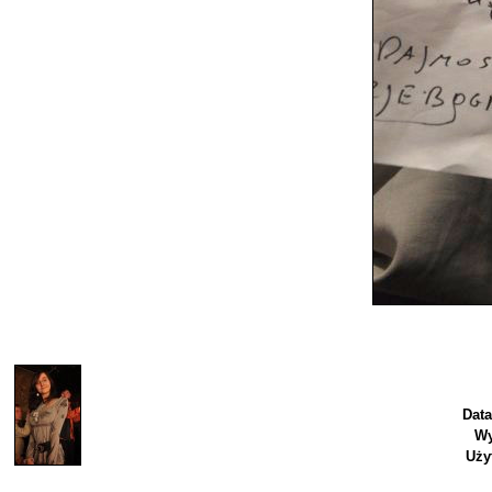
Data
Wy
Uży