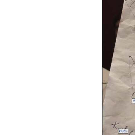
A
katek