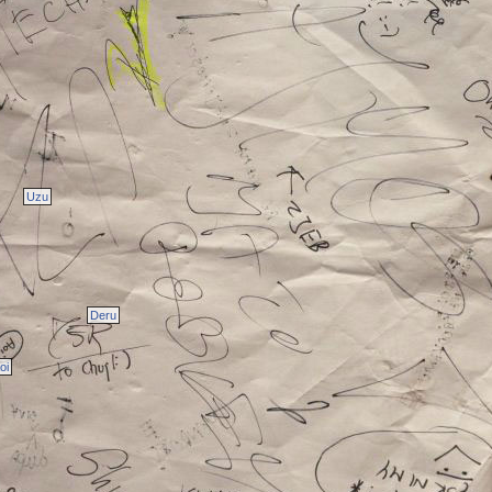
Uzu
Deru
oi