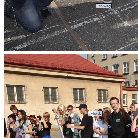
Fearwing
Hylexuly