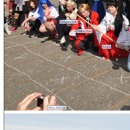
DragonDildo
Wiki-chan
Kirika
Hitsu Mayuki