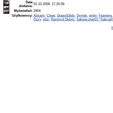
Data
01.10.2009, 17:20:09
dodania:
Wyświetleń:
2804
Użytkownicy:
Akkarin
,
Cheer
,
DragonDildo
,
Dymek
,
emily
,
Fearwing
Ozzy
,
pilzi
,
Ramroyd Deloro
,
Sakura-chan07 *Sakcia0
P