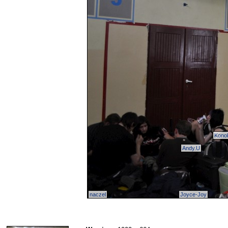
Kono
Andy.U
naczel
Joyce-Joy