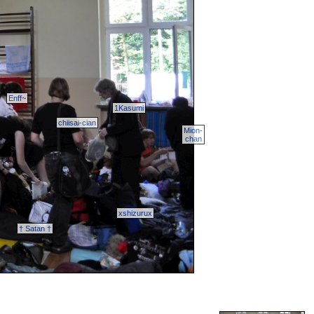
Enff~
1Kasumi
chiisai-cian
Mion-
chan
xshizurux
† Satan †