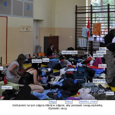
Brylu
Nolciu-chan
Misako
Hayami
Gaia
Seyren
Dikku
ko
Naru子猫
Owca^^
Unchi
Makiko_chan
Miga
Niko
Jeśli jesteś na tym zdjęciu kliknij w zdjęcie, aby postawić swoją etykietkę.
Etykietki:
ukryj