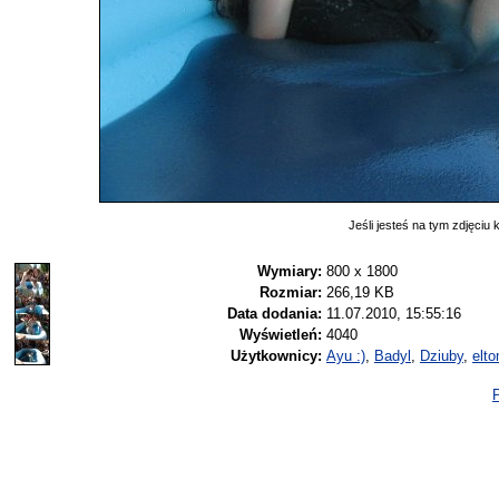
Jeśli jesteś na tym zdjęciu k
Wymiary:
800 x 1800
Rozmiar:
266,19 KB
Data dodania:
11.07.2010, 15:55:16
Wyświetleń:
4040
Użytkownicy:
Ayu :)
,
Badyl
,
Dziuby
,
elt
P