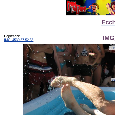
Ecch
Poprzedni:
IMG
IMG_4530-37-52-58
Guz
el